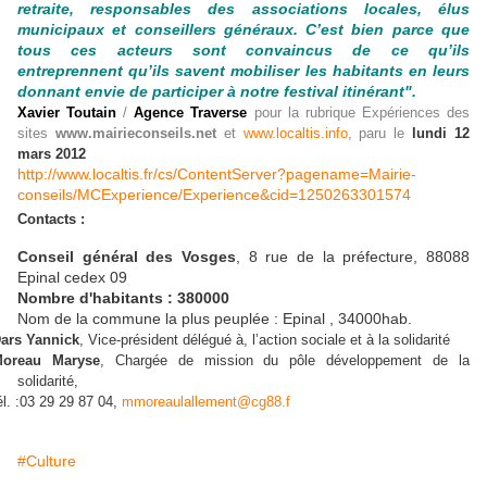
retraite, responsables des associations locales, élus
municipaux et conseillers généraux. C’est bien parce que
tous ces acteurs sont convaincus de ce qu’ils
entreprennent qu’ils savent mobiliser les habitants en leurs
donnant envie de participer à notre festival itinérant".
Xavier Toutain
/
Agence Traverse
pour la rubrique Expériences des
sites
www.mairieconseils.net
et
www.localtis.info
, paru le
lundi 12
mars 2012
http://www.localtis.fr/cs/ContentServer?pagename=Mairie-
conseils/MCExperience/Experience&cid=1250263301574
Contacts :
Conseil général des Vosges
, 8 rue de la préfecture, 88088
Epinal cedex 09
Nombre d'habitants : 380000
Nom de la commune la plus peuplée : Epinal , 34000hab.
ars Yannick
, Vice-président délégué à, l’action sociale et à la solidarité
oreau Maryse
, Chargée de mission du pôle développement de la
solidarité,
él. :03 29 29 87 04,
mmoreaulallement@cg88.f
#Culture