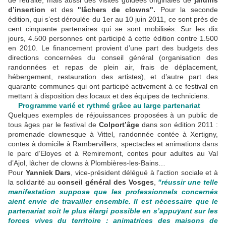
de retraite, mais aussi des visites guidées originales de
jardins
d’insertion
et des
"lâchers de clowns".
Pour la seconde
édition, qui s’est déroulée du 1er au 10 juin 2011, ce sont près de
cent cinquante partenaires qui se sont mobilisés. Sur les dix
jours, 4.500 personnes ont participé à cette édition contre 1.500
en 2010. Le financement provient d’une part des budgets des
directions concernées du conseil général (organisation des
randonnées et repas de plein air, frais de déplacement,
hébergement, restauration des artistes), et d’autre part des
quarante communes qui ont participé activement à ce festival en
mettant à disposition des locaux et des équipes de techniciens.
Programme varié et rythmé grâce au large partenariat
Quelques exemples de réjouissances proposées à un public de
tous âges par le festival de
Colport’âge
dans son édition 2011 :
promenade clownesque à Vittel, randonnée contée à Xertigny,
contes à domicile à Rambervillers, spectacles et animations dans
le parc d’Eloyes et à Remiremont, contes pour adultes au Val
d’Ajol, lâcher de clowns à Plombières-les-Bains…
Pour
Yannick Dars
, vice-président délégué à l’action sociale et à
la solidarité au
conseil général des Vosges
,
"réussir une telle
manifestation suppose que les professionnels concernés
aient envie de travailler ensemble. Il est nécessaire que le
partenariat soit le plus élargi possible en s’appuyant sur les
forces vives du territoire : animatrices des maisons de