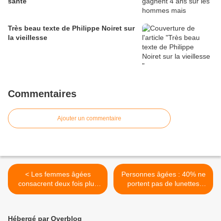
santé
Très beau texte de Philippe Noiret sur
la vieillesse
Commentaires
Ajouter un commentaire
< Les femmes âgées
Personnes âgées : 40% ne
consacrent deux fois plus
portent pas de lunettes
de temps aux tâches
adaptées à leur vue ! >
ménagères et aux soins
d’autrui que les hommes
Hébergé par Overblog