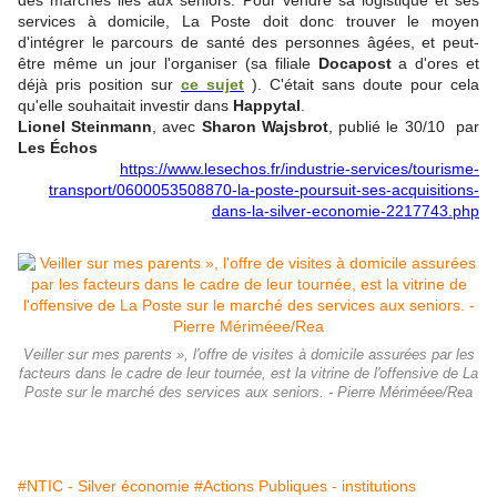
des marchés liés aux seniors. Pour vendre sa logistique et ses
services à domicile, La Poste doit donc trouver le moyen
d'intégrer le parcours de santé des personnes âgées, et peut-
être même un jour l'organiser (sa filiale
Docapost
a d'ores et
déjà pris position sur
ce sujet
). C'était sans doute pour cela
qu'elle souhaitait investir dans
Happytal
.
Lionel Steinmann
, avec
Sharon Wajsbrot
, publié le 30/10 par
Les Échos
https://www.lesechos.fr/industrie-services/tourisme-
transport/0600053508870-la-poste-poursuit-ses-acquisitions-
dans-la-silver-economie-2217743.php
Veiller sur mes parents », l'offre de visites à domicile assurées par les
facteurs dans le cadre de leur tournée, est la vitrine de l'offensive de La
Poste sur le marché des services aux seniors. - Pierre Mériméee/Rea
#NTIC - Silver économie
#Actions Publiques - institutions