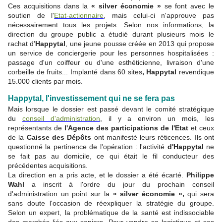
Ces acquisitions dans la
« silver économie »
se font avec le
soutien de l'
Etat-actionnaire
, mais celui-ci n'approuve pas
nécessairement tous les projets. Selon nos informations, la
direction du groupe public a étudié durant plusieurs mois le
rachat d'
Happytal
, une jeune pousse créée en 2013 qui propose
un service de conciergerie pour les personnes hospitalisées :
passage d'un coiffeur ou d'une esthéticienne, livraison d'une
corbeille de fruits... Implanté dans 60 sites
, Happytal
revendique
15.000 clients par mois.
Happytal, l'investissement qui ne se fera pas
Mais lorsque le dossier est passé devant le comité stratégique
du
conseil d'administration
, il y a environ un mois, les
représentants de
l'Agence des participations de l'Etat
et ceux
de la
Caisse des Dépôts
ont manifesté leurs réticences. Ils ont
questionné la pertinence de l'opération : l'activité
d'Happytal
ne
se fait pas au domicile, ce qui était le fil conducteur des
précédentes acquisitions.
La direction en a pris acte, et le dossier a été écarté.
Philippe
Wahl
a inscrit à l'ordre du jour du prochain conseil
d'administration un point sur la
« silver économie »,
qui sera
sans doute l'occasion de réexpliquer la stratégie du groupe.
Selon un expert, la problématique de la santé est indissociable