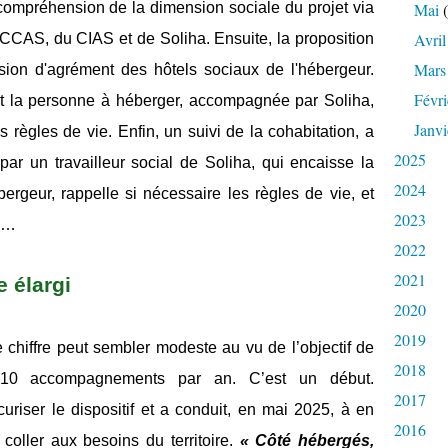
 compréhension de la dimension sociale du projet via
Mai
(
Avril
 CCAS, du CIAS et de Soliha. Ensuite, la proposition
Mars
on d'agrément des hôtels sociaux de l'hébergeur.
Févri
et la personne à héberger, accompagnée par Soliha,
Janvi
s règles de vie. Enfin, un suivi de la cohabitation, a
2025
ar un travailleur social de Soliha, qui encaisse la
2024
bergeur, rappelle si nécessaire les règles de vie, et
2023
gé…
2022
2021
 élargi
2020
2019
chiffre peut sembler modeste au vu de l’objectif de
2018
10 accompagnements par an. C’est un début.
2017
uriser le dispositif et a conduit, en mai 2025, à en
2016
 coller aux besoins du territoire.
« Côté hébergés,