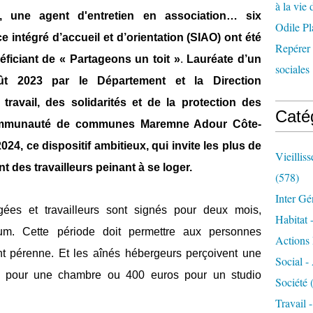
à la vie 
, une agent d'entretien en association… six
Odile Pl
ce intégré d’accueil et d’orientation (SIAO) ont été
Repérer l
ficiant de « Partageons un toit »
.
Lauréate d’un
sociales 
ût 2023 par le Département et la Direction
travail, des solidarités et de la protection des
Caté
communauté de communes Maremne Adour Côte-
24, ce dispositif ambitieux, qui invite les plus de
Vieillis
t des travailleurs peinant à se loger.
(578)
Inter Gé
gées et travailleurs sont signés pour deux mois,
Habitat 
um. Cette période doit permettre aux personnes
Actions 
t pérenne. Et les aînés hébergeurs
perçoivent une
Social -
s pour une chambre ou 400 euros pour un studio
Société
(
Travail 