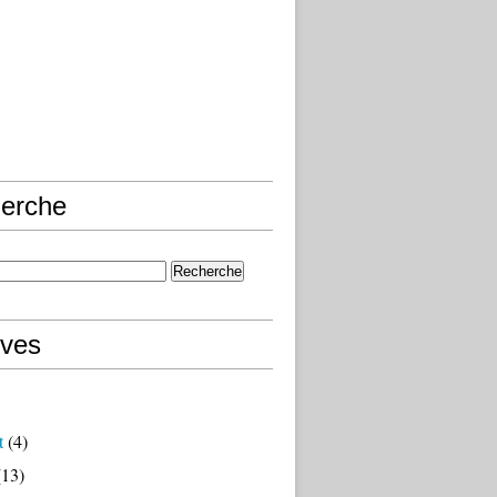
erche
ives
t
(4)
13)