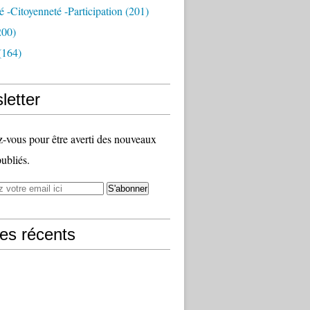
té -citoyenneté -participation
(201)
200)
(164)
letter
vous pour être averti des nouveaux
publiés.
les récents