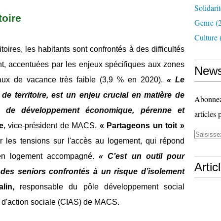
Solidari
toire
Genre
(
Culture
oires, les habitants sont confrontés à des difficultés
t, accentuées par les enjeux spécifiques aux zones
News
n taux de vacance très faible (3,9 % en 2020).
« Le
 de territoire, est un enjeu crucial en matière de
Abonnez-
et de développement économique, pérenne et
articles 
e
, vice-président de MACS.
« Partageons un toit »
ir les tensions sur l'accès au logement, qui répond
 en logement accompagné.
« C’est un outil pour
Artic
e des seniors confrontés à un risque d’isolement
lin,
responsable du pôle développement social
l d'action sociale (CIAS) de MACS.