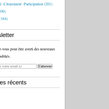
té -citoyenneté -participation
(201)
200)
(164)
letter
vous pour être averti des nouveaux
publiés.
les récents