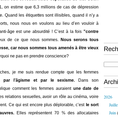
, on estime que 6,3 millions de cas de dépression
 Quand les étiquettes sont illisibles, quand il n’y a
orts, nous nous en voulons au lieu d’en vouloir à
anti-âge est une absurdité ! C’est à la fois
"contre
tueux de ce que nous sommes.
Nous serons tous
Rech
llesse, car nous sommes tous amenés à être vieux
rquoi ne pas en prendre conscience?
rches, je me suis rendue compte que les femmes
s par l’âgisme et par le sexisme.
Dans son
Arch
plique comment les femmes auraient
une date de
2026
es relations sexuelles, avoir un rôle au cinéma, voire
Juille
irent. Ce qui est encore plus déplorable, c’est
le sort
Juin
(
auvres.
Elles représentent 70 % des allocataires