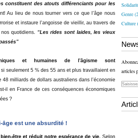
es constituent des atouts différenciants pour les
Solidari
ent! Au lieu de nous tourner vers ce que l’âge nous
Genre
(
orise et instaure l’angoisse de vieillir, au travers de
Culture
 nos quotidiens.
“Les rides sont laides, les vieux
épassés”
News
miques et humaines de l’âgisme sont
Abonnez-
, si seulement 5 % des 55 ans et plus travaillaient en
articles 
 de 48 milliards de dollars australiens dans l’économie
est-il en France de ces conséquences économiques
sées ?
Artic
-âge est une absurdité !
bien-être et réduit notre espérance de vie.
Selon