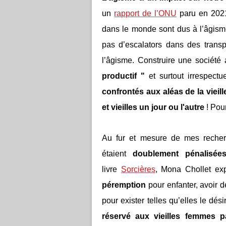
un
rapport de l’ONU
paru en 2021
dans le monde sont dus à l’âgisme.
pas d’escalators dans des transp
l’âgisme. Construire une société 
productif "
et surtout irrespec
confrontés aux aléas de la viei
et vieilles un jour ou l'autre
! Pou
Au fur et mesure de mes reche
étaient
doublement pénalisée
livre
Sorcières
, Mona Chollet ex
péremption
pour enfanter, avoir d
pour exister telles qu’elles le dés
réservé aux vieilles femmes p