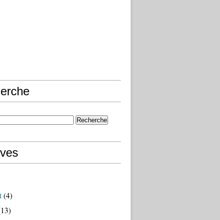
erche
ives
t
(4)
13)