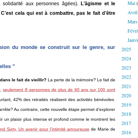
Mai
(
e solidarité aux personnes âgées).
L’âgisme et le
Avril
’est cela qui est à combattre, pas le fait d’être
Mars
Févri
Janvi
ision du monde se construit sur le genre, sur
2025
2024
elles ”
2023
2022
ans le fait de vieillir?
La perte de la mémoire? Le fait de
2021
r,
seulement 8 personnes de plus de 60 ans sur 100 sont
2020
urtant, 42% des retraités réalisent des activités bénévoles.
2019
arrête? Au contraire, cette nouvelle étape permet d’explorer
2018
ir un plaisir plus intense et profond comme le montrent les
2017
nd Sixty, Un avenir pour l’intimité amoureuse
de Marie de
2016