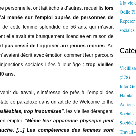
à la vie 
personnelle, ont fait écho à d’autres, recueillis
lors
Odile Pl
j’ai menée sur l’emploi auprès de personnes de
Repérer l
de cette femme splendide de 56 ans, qui m’avait
sociales 
nt elle avait été brusquement licenciée en raison de
nt pas cessé de l’opposer aux jeunes recrues.
Au
Caté
m’avaient décrit avec émotion comment leur parcours
injonctions sociales liées à leur âge :
trop vieilles
Vieillis
40 ans.
(578)
Inter Gé
avenir du travail, s’intéresse de près à l’emploi des
Habitat 
tate ce paradoxe dans un article de Welcome to the
Actions 
alléables, trop insoumises"
,
les vieilles dérangent,
Social -
 en emploi. "
Même leur apparence physique peut
Société
(
bauche. […]
Les compétences des femmes sont
Travail 