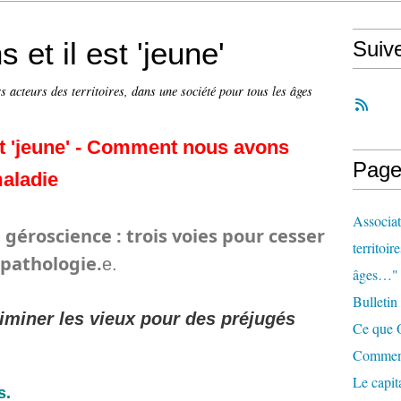
 et il est 'jeune'
Suiv
s acteurs des territoires, dans une société pour tous les âges
est 'jeune' - Comment nous avons
Page
maladie
Associat
, géroscience : trois voies pour cesser
territoir
 pathologie.
e.
âges…"
Bulletin
iminer les vieux pour des préjugés
Ce que O
Comment 
Le capit
s.