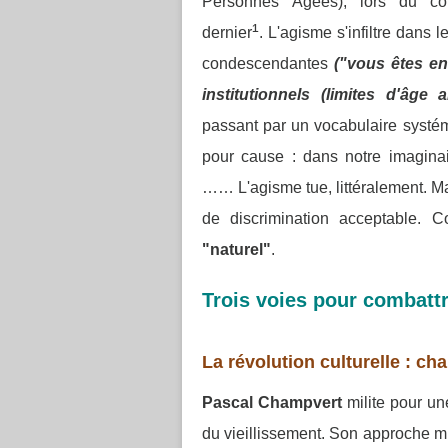
Personnes Âgées), lors du col
¹
dernier
.
L'agisme s'infiltre dans 
condescendantes
("vous êtes en
institutionnels (limites d'âge 
passant par un vocabulaire systém
pour cause : dans notre imaginair
……
L'agisme tue, littéralement. 
de discrimination acceptable.
Co
"naturel"
.
Trois voies pour combattr
La révolution culturelle : ch
Pascal Champvert
milite pour un
du vieillissement. Son approche mult