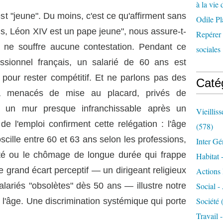
à la vie 
st "jeune". Du moins, c'est ce qu'affirment sans
Odile Pl
ns, Léon XIV est un pape jeune", nous assure-t-
Repérer l
ne souffre aucune contestation.
Pendant ce
sociales 
sionnel français, un salarié de 60 ans est
pour rester compétitif. Et ne parlons pas des
Caté
jà menacés de mise au placard, privés de
à un mur presque infranchissable après un
Vieillis
 de l'emploi confirment cette relégation : l'âge
(578)
scille entre 60 et 63 ans selon les professions,
Inter Gé
dité ou le chômage de longue durée qui frappe
Habitat 
e grand écart perceptif — un dirigeant religieux
Actions 
lariés "obsolètes" dès 50 ans — illustre notre
Social -
Société
(
 l'âge.
Une discrimination systémique qui porte
Travail 