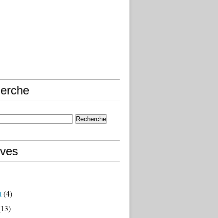
erche
ives
t
(4)
13)