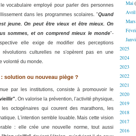
Mai
(
 le vocabulaire employé pour parler des personnes
Avril
eillissement dans les programmes scolaires. "
Quand
Mars
 est jeune. On peut être vieux et être mieux. On
Févri
nous sommes, et on comprend mieux le monde
"-
Janvi
rspective
elle exige de modifier des perceptions
2025
 révolutions culturelles ne s'opèrent pas en une
2024
re volonté du monde.
2023
2022
r" : solution ou nouveau piège ?
2021
ue par les institutions, consiste à promouvoir le
2020
ieillir".
On valorise la prévention, l'activité physique,
2019
 les octogénaires qui courent des marathons, les
2018
rmatique.
L'intention semble louable. Mais cette vision
2017
rable : elle crée une nouvelle norme, tout aussi
2016