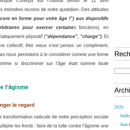
loque Corerpa sur l'habitat senior le 11 avril
les moindres recoins de notre quotidien. Des attitudes
core en forme pour votre âge !") aux dispositifs
arbitraires pour exercer certaine
s fonctions), en
atiquement péjoratif (
"dépendance", "charge")
.
Et
e collectif, être vieux n'est jamais un compliment.
Rech
Mais nous persistons à le considérer comme une forme
mme si discriminer sur l'âge était somme toute
e l'âgisme
Arch
anger le regard
2026
Juille
e transformation radicale de notre perception sociale
Juin
(
iplie les fronts : faire de la lutte contre l'âgisme une