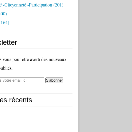
té -citoyenneté -participation
(201)
200)
(164)
letter
vous pour être averti des nouveaux
publiés.
les récents