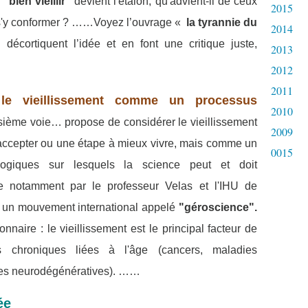
e
"bien vieillir"
devient l'étalon, qu'advient-il de ceux
2015
 s'y conformer ? ……Voyez
l’ouvrage «
la tyrannie du
2014
é
décortiquent l’idée et en font une critique juste,
2013
2012
2011
 le vieillissement comme un processus
2010
isième voie… propose de considérer le vieillissement
2009
 accepter ou une étape à mieux vivre, mais comme un
0015
giques sur lesquels la science peut et doit
e notamment par le professeur Velas et l'IHU de
s un mouvement international appelé
"géroscience".
nnaire : le vieillissement est le principal facteur de
s chroniques liées à l'âge (cancers, maladies
dies neurodégénératives). ……
ée