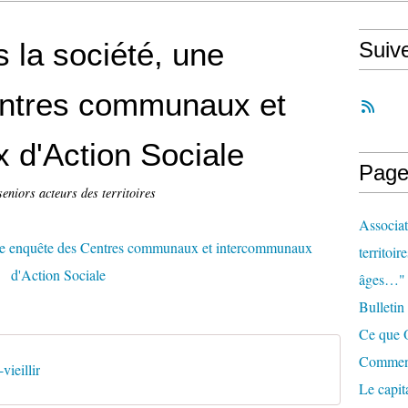
s la société, une
Suiv
ntres communaux et
 d'Action Sociale
Page
seniors acteurs des territoires
Associat
territoir
âges…"
Bulletin
Ce que O
Comment 
vieillir
Le capit