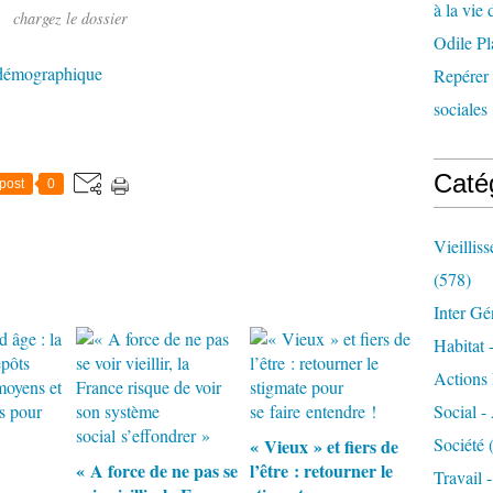
à la vie 
chargez le dossier
Odile Pl
n démographique
Repérer l
sociales 
Caté
post
0
Vieillis
(578)
Inter Gé
Habitat 
Actions 
Social -
Société
(
« Vieux » et fiers de
« A force de ne pas se
l’être : retourner le
Travail 