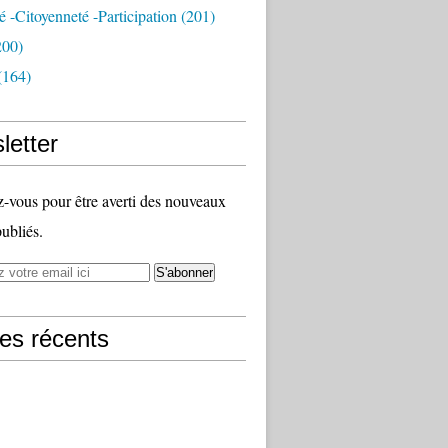
té -citoyenneté -participation
(201)
200)
(164)
letter
vous pour être averti des nouveaux
publiés.
les récents