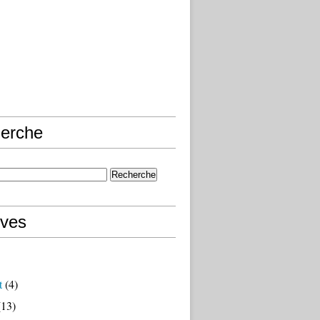
erche
ives
t
(4)
13)