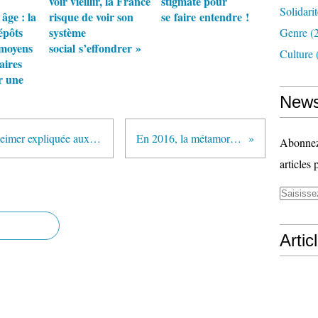
voir vieillir, la France
stigmate pour
Solidari
âge : la
risque de voir son
se faire entendre !
épôts
système
Genre
(
 moyens
social s’effondrer »
Culture
aires
r une
News
Grand-père lion oublie tout : Alzheimer expliquée aux enfants en BD
En 2016, la métamorphose…
Abonnez-
articles 
Artic