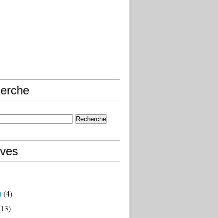
erche
ives
t
(4)
13)