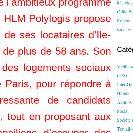
e l’ambitieux programme
à la vie 
Odile Pl
e HLM Polylogis propose
Repérer l
sociales 
 de ses locataires d’Ile-
 de plus de 58 ans. Son
Caté
rer des logements sociaux
Vieillis
(578)
 Paris, pour répondre à
Inter Gé
Habitat 
essante de candidats
Actions 
Social -
fs, tout en proposant aux
Société
(
Travail 
anciliens d’occuper des