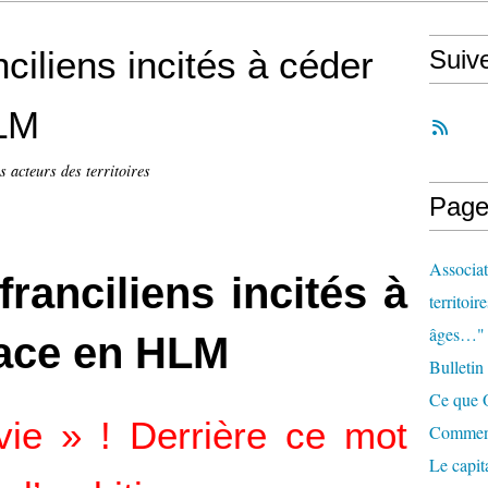
ciliens incités à céder
Suiv
HLM
s acteurs des territoires
Page
Associat
ranciliens incités à
territoir
âges…"
lace en HLM
Bulletin
Ce que O
ie » ! Derrière ce mot
Comment 
Le capit