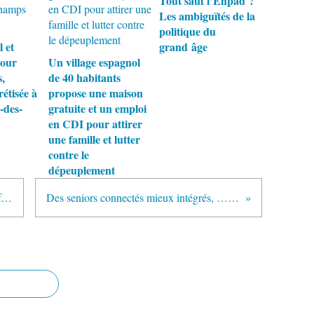
Tout sauf l’Ehpad ?
Les ambiguïtés de la
politique du
l et
grand âge
pour
Un village espagnol
,
de 40 habitants
rétisée à
propose une maison
-des-
gratuite et un emploi
en CDI pour attirer
une famille et lutter
contre le
dépeuplement
Retraites des mères de famille : réformer les droits familiaux ?
Des seniors connectés mieux intégrés, … plus longtemps indépendants ?