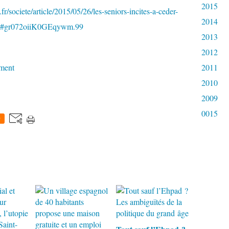
2015
r/societe/article/2015/05/26/les-seniors-incites-a-ceder-
2014
ml#gr072oiiK0GEqywm.99
2013
2012
ement
2011
2010
2009
0015
0