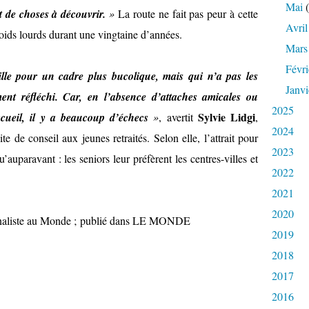
Mai
(
t de choses à découvrir.
»
La route ne fait pas peur à cette
Avril
poids lourds durant une vingtaine d’années.
Mars
Févri
ille pour un cadre plus bucolique, mais qui n’a pas les
Janvi
nt réfléchi. Car, en l’absence d’attaches amicales ou
2025
Sylvie Lidgi
accueil, il y a beaucoup d’échecs
»
, avertit
,
2024
ite de conseil aux jeunes retraités. Selon elle, l’attrait pour
2023
u’auparavant : les seniors leur préfèrent les centres-villes et
2022
2021
2020
liste au Monde ;
publié dans LE MONDE
2019
2018
2017
2016