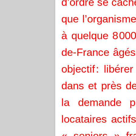
d’ordre se cach
que l’organism
à quelque 8 000
de-France âgés
objectif : libé
dans et près de
la demande pr
locataires acti
« seniors » fr