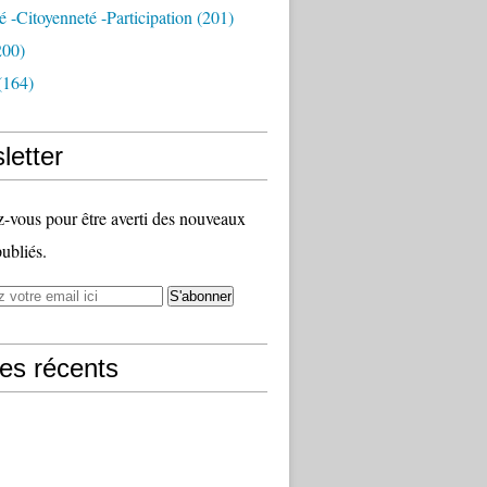
té -citoyenneté -participation
(201)
200)
(164)
letter
vous pour être averti des nouveaux
publiés.
les récents