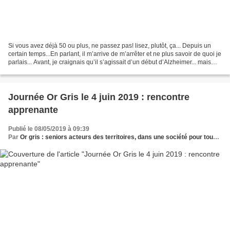
Si vous avez déjà 50 ou plus, ne passez pas! lisez, plutôt, ça... Depuis un
certain temps...En parlant, il m’arrive de m’arrêter et ne plus savoir de quoi je
parlais... Avant, je craignais qu’il s’agissait d’un début d’Alzheimer... mais
aujourd’hui, à...
Journée Or Gris le 4 juin 2019 : rencontre
apprenante
Publié le 08/05/2019 à 09:39
Par
Or gris : seniors acteurs des territoires, dans une société pour tous les âges