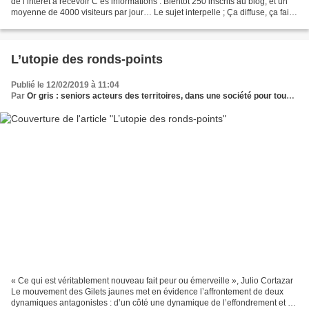
de l’intérêt à recevoir C es informations . Bientôt 250 inscrits au blog, et un
moyenne de 4000 visiteurs par jour… Le sujet interpelle ; Ça diffuse, ça fait
réseau ; certains...
L’utopie des ronds-points
Publié le 12/02/2019 à 11:04
Par
Or gris : seniors acteurs des territoires, dans une société pour tous les âges
« Ce qui est véritablement nouveau fait peur ou émerveille », Julio Cortazar
Le mouvement des Gilets jaunes met en évidence l’affrontement de deux
dynamiques antagonistes : d’un côté une dynamique de l’effondrement et de