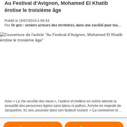
Au Festival d’Avignon, Mohamed El Khatib
érotise le troisième âge
Publié le 16/07/2024 à 08:44
Par
Or gris : seniors acteurs des territoires, dans une société pour tous les âges
Avec « La Vie secrète des vieux », l’auteur et metteur en scène aborde la
sexualité des personnes âgées sans tabou ni pathos. Arrivée en majesté de
Jacqueline, 91 ans, poussée dans son fauteuil roulant. « Ça commence bien
» , murmure un spectateur aux...