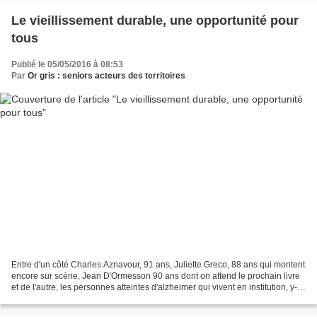
Le vieillissement durable, une opportunité pour
tous
Publié le 05/05/2016 à 08:53
Par
Or gris : seniors acteurs des territoires
Entre d'un côté Charles Aznavour, 91 ans, Juliette Greco, 88 ans qui montent
encore sur scène, Jean D'Ormesson 90 ans dont on attend le prochain livre
et de l'autre, les personnes atteintes d'alzheimer qui vivent en institution, y-a-
t-il une vie entre...