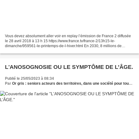
Vous devez absolument aller voir en replay l’émission de France 2 diffusée
le 28 avril 2018 à 13 h 15 https://www.france.tv/france-2/13h15-le-
dimanche/959561-le-printemps-de-l-hiver.html En 2030, 8 millions de
Français auront plus de 75 ans, contre 5...
L'ANOSOGNOSIE OU LE SYMPTÔME DE L’ÂGE.
Publié le 25/05/2023 à 08:34
Par
Or gris : seniors acteurs des territoires, dans une société pour tous les âges