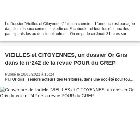
Le Dossier "Vieilles et Citoyennes" fait son chemin …L'annonce est partagée
dans les réseaux comme Linkedin ou Facebook…et tous les réseaux des
participants-tes au dossier et autres… On en parle ce Jeudi 31 mars sur
France Inter à 12 h 30 dans "Carnet...
VIEILLES et CITOYENNES, un dossier Or Gris
dans le n°242 de la revue POUR du GREP
Publié le 10/03/2022 à 15:24
Par
Or gris : seniors acteurs des territoires, dans une société pour tous les âges