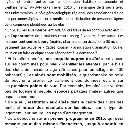
âgées et entre autres sur la dimension habitat/ autonomie et
vieillissement, l’ARBAN organise en 2010 un
séminaire de 2 jours
avec
des universitaires, le pôle gérontologique régional, des associations d’aide
aux personnes âgées, le corps médical et
participation de personnes âgées
de la commune identifiées via les élus
* En 2013, les élus interpellent ARBAN qui travaille en continu avec eux : il
y a l’
opportunité
de 2 maisons centre bourg à vendre, à restaurer. Ces
maisons sont
centre bourg
(mairie, pharmacie, services,) et à 50 m. d’un
bâtiment qui accueille « Cadet Roussel » association d’animation locale.
Peut-on en faire quelque chose répondant à la demande ?
* Et la même année, u
ne enquête auprès de aînés
est lancée
sur les communes pour mieux identifier les attentes, par le biais
des clubs du troisième âge (25 ainés pour un village de 430
habitants) ;
Les aînés sont mobilisés
, le questionnaire se refile
de bouche à oreille. Le traitement des données éclaire sur
les
premiers points de vue
. Par exemple, les aînés ne veulent
pas de logement meublé, espaces partagés limités- autres que
espaces communs…
* Il y a eu
,
restitution aux aînés
dans le cadre des clubs des
aînés
et
retour des résultats sur les élus,
sur le type de
logement, leur nature, les types d’aménagement…
* Cela débouche sur
un premier programme en 2015, qui sera
remanié pour des raisons financières, jusqu’à aboutir en