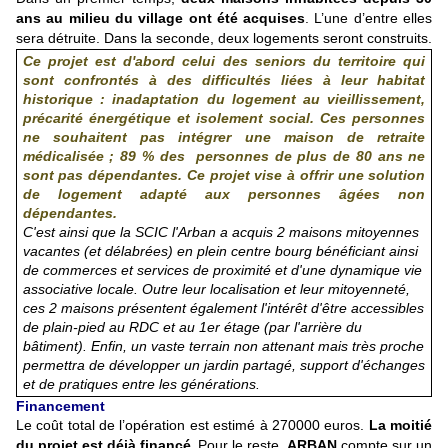
ans au milieu du village ont été acquises
. L’une d’entre elles
sera détruite. Dans la seconde, deux logements seront construits.
Ce projet est d'abord celui des seniors du territoire qui
sont confrontés à des difficultés liées à leur habitat
historique : inadaptation du logement au vieillissement,
précarité énergétique et isolement social. Ces personnes
ne souhaitent pas intégrer une maison de retraite
médicalisée ; 89 % des personnes de plus de 80 ans ne
sont pas dépendantes. Ce projet vise à offrir une solution
de logement adapté aux personnes âgées non
dépendantes.
C'est ainsi que la SCIC l'Arban a acquis 2 maisons mitoyennes
vacantes (et délabrées) en plein centre bourg bénéficiant ainsi
de commerces et services de proximité et d'une dynamique vie
associative locale. Outre leur localisation et leur mitoyenneté,
ces 2 maisons présentent également l'intérêt d'être accessibles
de plain-pied au RDC et au 1er étage (par l'arrière du
bâtiment). Enfin, un vaste terrain non attenant mais très proche
permettra de développer un jardin partagé, support d'échanges
et de pratiques entre les générations.
Financement
Le coût total de l’opération est estimé à 270000 euros.
La moitié
du projet est déjà financé.
Pour le reste,
ARBAN
compte sur un