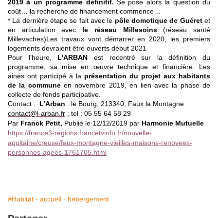
2019 à un programme définitif.
Se pose alors la question du
coût… la recherche de financement commence…
* La dernière étape se fait avec le
pôle domotique de Guéret
et
en
articulation avec
le réseau Millesoins
(réseau santé
Millevaches)Les travaux vont démarrer en 2020, les premiers
logements devraient être ouverts début 2021
Pour l’heure,
L'ARBAN
est recentré sur la définition du
programme, sa mise en œuvre technique et financière. Les
ainés ont participé à la
présentation du projet aux habitants
de la commune
en novembre 2019, en lien avec la phase de
collecte de fonds participative.
Contact :
L’Arban
:
le Bourg, 213340, Faux la Montagne
contact@l-arban.fr
; tel : 05 55 64 58 29
Par
Franck Petit,
Publié le 12/12/2019 par
Harmonie Mutuelle
https://france3-regions.francetvinfo.fr/nouvelle-
aquitaine/creuse/faux-montagne-vieilles-maisons-renovees-
personnes-agees-1761705.html
#Habitat - accueil - hébergement