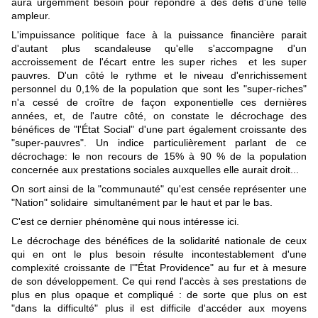
aura urgemment besoin pour répondre à des défis d'une telle
ampleur.
L'impuissance politique face à la puissance financière parait
d'autant plus scandaleuse qu'elle s'accompagne d'un
accroissement de l'écart entre les super riches et les super
pauvres. D'un côté le rythme et le niveau d'enrichissement
personnel du 0,1% de la population que sont les "super-riches"
n'a cessé de croître de façon exponentielle ces dernières
années, et, de l'autre côté, on constate le décrochage des
bénéfices de "l'État Social" d'une part également croissante des
"super-pauvres". Un indice particulièrement parlant de ce
décrochage: le non recours de 15% à 90 % de la population
concernée aux prestations sociales auxquelles elle aurait droit...
On sort ainsi de la "communauté" qu'est censée représenter une
"Nation" solidaire simultanément par le haut et par le bas.
C'est ce dernier phénomène qui nous intéresse ici.
Le décrochage des bénéfices de la solidarité nationale de ceux
qui en ont le plus besoin résulte incontestablement d'une
complexité croissante de l'"État Providence" au fur et à mesure
de son développement. Ce qui rend l'accès à ses prestations de
plus en plus opaque et compliqué : de sorte que plus on est
"dans la difficulté" plus il est difficile d'accéder aux moyens