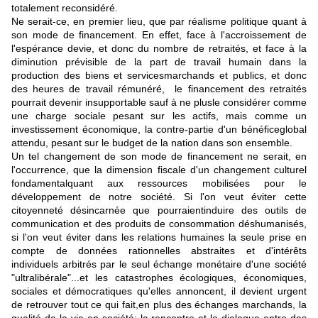
totalement reconsidéré.
Ne serait-ce, en premier lieu, que par réalisme politique quant à
son mode de financement. En effet, face à l'accroissement de
l'espérance devie, et donc du nombre de retraités, et face à la
diminution prévisible de la part de travail humain dans la
production des biens et servicesmarchands et publics, et donc
des heures de travail rémunéré, le financement des retraités
pourrait devenir insupportable sauf à ne plusle considérer comme
une charge sociale pesant sur les actifs, mais comme un
investissement économique, la contre-partie d'un bénéficeglobal
attendu, pesant sur le budget de la nation dans son ensemble.
Un tel changement de son mode de financement ne serait, en
l'occurrence, que la dimension fiscale d'un changement culturel
fondamentalquant aux ressources mobilisées pour le
développement de notre société. Si l'on veut éviter cette
citoyenneté désincarnée que pourraientinduire des outils de
communication et des produits de consommation déshumanisés,
si l'on veut éviter dans les relations humaines la seule prise en
compte de données rationnelles abstraites et d'intérêts
individuels arbitrés par le seul échange monétaire d'une société
"ultralibérale"...et les catastrophes écologiques, économiques,
sociales et démocratiques qu'elles annoncent, il devient urgent
de retrouver tout ce qui fait,en plus des échanges marchands, la
qualité de la vie en société: la rencontre et le dialogue entre des