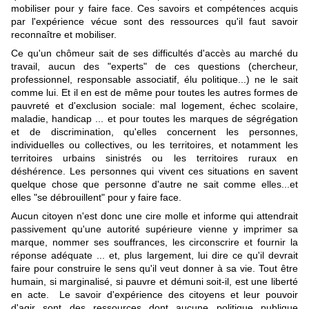
mobiliser pour y faire face. Ces savoirs et compétences acquis
par l'expérience vécue sont des ressources qu'il faut savoir
reconnaître et mobiliser.
Ce qu'un chômeur sait de ses difficultés d'accès au marché du
travail, aucun des "experts" de ces questions (chercheur,
professionnel, responsable associatif, élu politique...) ne le sait
comme lui. Et il en est de même pour toutes les autres formes de
pauvreté et d'exclusion sociale: mal logement, échec scolaire,
maladie, handicap ... et pour toutes les marques de ségrégation
et de discrimination, qu'elles concernent les personnes,
individuelles ou collectives, ou les territoires, et notamment les
territoires urbains sinistrés ou les territoires ruraux en
déshérence. Les personnes qui vivent ces situations en savent
quelque chose que personne d'autre ne sait comme elles...et
elles "se débrouillent" pour y faire face.
Aucun citoyen n'est donc une cire molle et informe qui attendrait
passivement qu'une autorité supérieure vienne y imprimer sa
marque, nommer ses souffrances, les circonscrire et fournir la
réponse adéquate ... et, plus largement, lui dire ce qu'il devrait
faire pour construire le sens qu'il veut donner à sa vie. Tout être
humain, si marginalisé, si pauvre et démuni soit-il, est une liberté
en acte. Le savoir d'expérience des citoyens et leur pouvoir
d'agir sont des ressources dont aucune politique publique