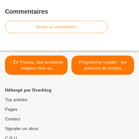
Commentaires
Ajouter un commentaire
< En France, des territoires
Programme Leader : les
inégaux face au
porteurs de projets
vieillissement
confrontés au mur
du silence >
Hébergé par Overblog
Top articles
Pages
Contact
Signaler un abus
C.G.U.