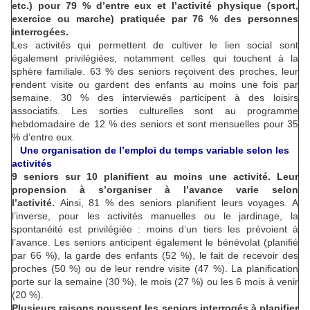
etc.) pour 79 % d’entre eux et l’activité physique (sport,
exercice ou marche) pratiquée par 76 % des personnes
interrogées.
Les activités qui permettent de cultiver le lien social sont
également privilégiées, notamment celles qui touchent à la
sphère familiale. 63 % des seniors reçoivent des proches, leur
rendent visite ou gardent des enfants au moins une fois par
semaine. 30 % des interviewés participent à des loisirs
associatifs. Les sorties culturelles sont au programme
hebdomadaire de 12 % des seniors et sont mensuelles pour 35
% d’entre eux.
Une organisation de l’emploi du temps variable selon les
activités
9 seniors sur 10 planifient au moins une activité. Leur
propension à s’organiser à l’avance varie selon
l’activité.
Ainsi, 81 % des seniors planifient leurs voyages. A
l’inverse, pour les activités manuelles ou le jardinage, la
spontanéité est privilégiée : moins d’un tiers les prévoient à
l’avance. Les seniors anticipent également le bénévolat (planifié
par 66 %), la garde des enfants (52 %), le fait de recevoir des
proches (50 %) ou de leur rendre visite (47 %). La planification
porte sur la semaine (30 %), le mois (27 %) ou les 6 mois à venir
(20 %).
Plusieurs raisons poussent les seniors interrogés à planifier