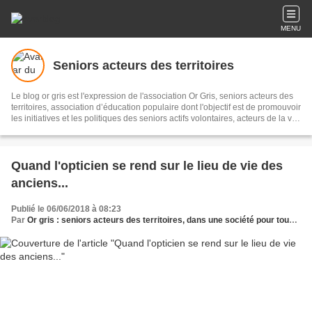
MENU
Seniors acteurs des territoires
Le blog or gris est l'expression de l'association Or Gris, seniors acteurs des
territoires, association d’éducation populaire dont l'objectif est de promouvoir
les initiatives et les politiques des seniors actifs volontaires, acteurs de la vie
économique, sociale et culturelle pour un meilleur vivre ensemble sur les
territoires. Il s'agit de recueillir et diffuser initiatives et informations sur le
sujet, les partager en réseau, pour témoigner et accompagner les territoires.
Quand l'opticien se rend sur le lieu de vie des
anciens...
Publié le 06/06/2018 à 08:23
Par
Or gris : seniors acteurs des territoires, dans une société pour tous les âges