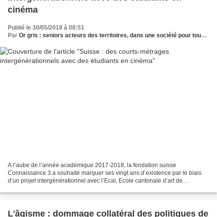
cinéma
Publié le 30/05/2018 à 08:51
Par
Or gris : seniors acteurs des territoires, dans une société pour tous les âges
A l’aube de l’année académique 2017-2018, la fondation suisse
Connaissance 3 a souhaité marquer ses vingt ans d’existence par le biais
d’un projet intergénérationnel avec l’Ecal, Ecole cantonale d’art de
Lausanne. Résultat ? Des films réalisés par les...
L'âgisme : dommage collatéral des politiques de