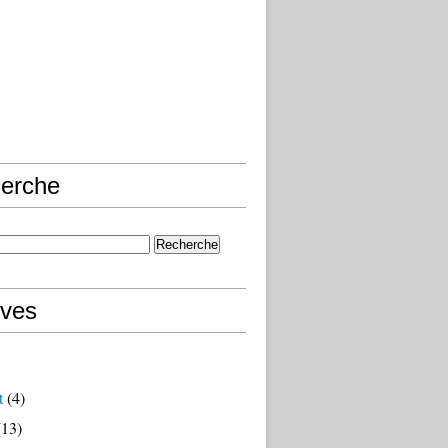
erche
ives
t
(4)
13)