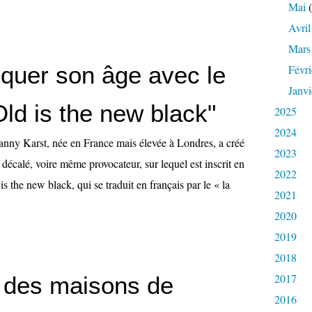
Mai
(
Avril
Mars
quer son âge avec le
Févri
Janvi
"Old is the new black"
2025
2024
Fanny Karst, née en France mais élevée à Londres, a créé
2023
t décalé, voire même provocateur, sur lequel est inscrit en
2022
 is the new black, qui se traduit en français par le « la
2021
2020
2019
2018
2017
r des maisons de
2016