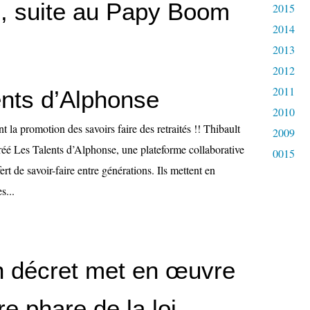
es, suite au Papy Boom
2015
2014
2013
2012
2011
ents d’Alphonse
2010
t la promotion des savoirs faire des retraités !! Thibault
2009
réé Les Talents d’Alphonse, une plateforme collaborative
0015
fert de savoir-faire entre générations. Ils mettent en
s...
n décret met en œuvre
e phare de la loi