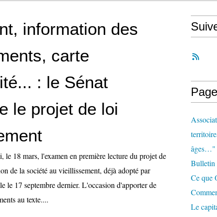
t, information des
Suiv
ments, carte
ité... : le Sénat
Page
le projet de loi
Associat
sement
territoir
âges…"
, le 18 mars, l'examen en première lecture du projet de
Bulletin
ation de la société au vieillissement, déjà adopté par
Ce que O
le le 17 septembre dernier. L'occasion d'apporter de
Comment 
nts au texte....
Le capit