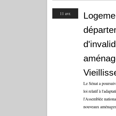
Logemen
11 avr.
départe
d'invalid
aménage 
Vieillis
Le Sénat a poursuivi
loi relatif à l'adapt
l'Assemblée nationa
nouveaux aménageme