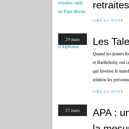
retrait
LIRE LA SUITE
Les Tal
29 mars
Quand les jeunes fon
et Barthélemy ont c
qui favorise le trans
relation les personne
LIRE LA SUITE
APA : u
27 mars
la mesur