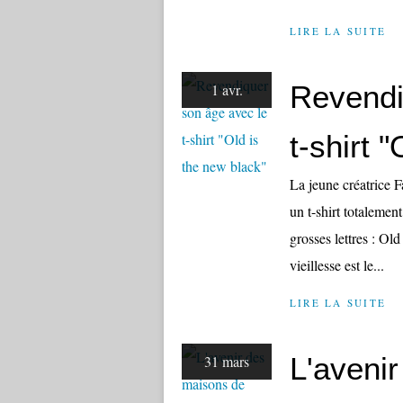
LIRE LA SUITE
Revendi
1 avr.
t-shirt 
La jeune créatrice 
un t-shirt totalemen
grosses lettres : Old
vieillesse est le...
LIRE LA SUITE
L'aveni
31 mars