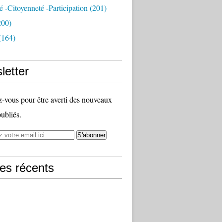
té -citoyenneté -participation
(201)
200)
(164)
letter
vous pour être averti des nouveaux
publiés.
les récents