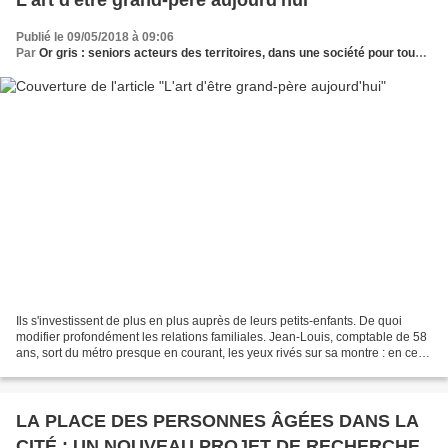
L'art d'être grand-père aujourd'hui
Publié le 09/05/2018 à 09:06
Par
Or gris : seniors acteurs des territoires, dans une société pour tous les âges
Ils s'investissent de plus en plus auprès de leurs petits-enfants. De quoi
modifier profondément les relations familiales. Jean-Louis, comptable de 58
ans, sort du métro presque en courant, les yeux rivés sur sa montre : en ce
samedi d'avril, il est en...
LA PLACE DES PERSONNES ÂGÉES DANS LA
CITÉ : UN NOUVEAU PROJET DE RECHERCHE