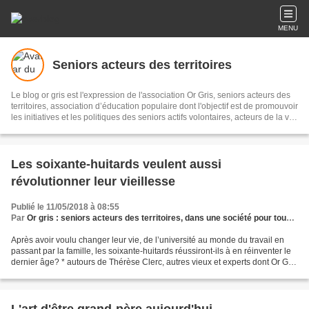
MENU
Seniors acteurs des territoires
Le blog or gris est l'expression de l'association Or Gris, seniors acteurs des
territoires, association d’éducation populaire dont l'objectif est de promouvoir
les initiatives et les politiques des seniors actifs volontaires, acteurs de la vie
économique, sociale et culturelle pour un meilleur vivre ensemble sur les
territoires. Il s'agit de recueillir et diffuser initiatives et informations sur le
sujet, les partager en réseau, pour témoigner et accompagner les territoires.
Les soixante-huitards veulent aussi
révolutionner leur vieillesse
Publié le 11/05/2018 à 08:55
Par
Or gris : seniors acteurs des territoires, dans une société pour tous les âges
Après avoir voulu changer leur vie, de l’université au monde du travail en
passant par la famille, les soixante-huitards réussiront-ils à en réinventer le
dernier âge? * autours de Thérèse Clerc, autres vieux et experts dont Or Gris
a déjà pas mal parlé...