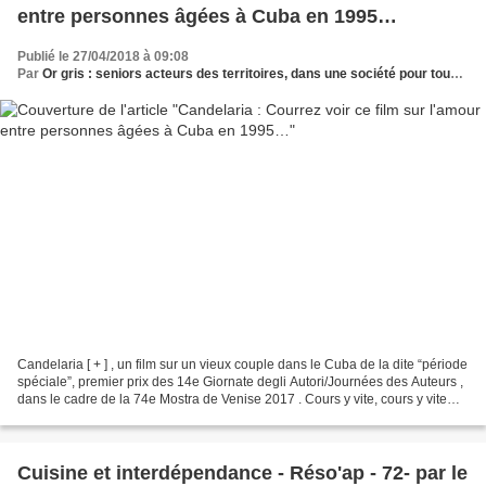
entre personnes âgées à Cuba en 1995…
Publié le 27/04/2018 à 09:08
Par
Or gris : seniors acteurs des territoires, dans une société pour tous les âges
Candelaria [ + ] , un film sur un vieux couple dans le Cuba de la dite “période
spéciale”, premier prix des 14e Giornate degli Autori/Journées des Auteurs ,
dans le cadre de la 74e Mostra de Venise 2017 . Cours y vite, cours y vite…
Selon le jury, l’oeuvre...
Cuisine et interdépendance - Réso'ap - 72- par le