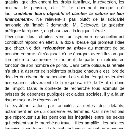
gratuits, que deviennent les droits familiaux, la réversion, les
minima de pension, etc. ? Le document indique qu’il
faut
«
redéfinir leurs objectifs et clarifier la nature de leur
financement»
.
Ne relèvent-ils pas plutôt de la solidarité
nationale via l’impôt ? demande M. Delevoye. La question
préfigure la réponse, en phase avec la logique libérale.
L’évolution des retraites vers un système essentiellement
contributif répond en effet à la doxa libérale qui promeut l’idée
que chacun·e doit
«récupérer sa mise
»
au moment de sa
pension comme s’il s’agissait d’une épargne, avec l’illusion que
l’on arbitrera soi-même le moment de partir en retraite en
fonction de son nombre de points. Dans cette optique, la retraite
n’a plus à assurer de solidarités puisque chacun·e est libre de
décider du niveau de sa pension. Les solidarités qui resteraient
nécessaires relèveraient de la responsabilité de l’État et donc
de l’impôt. Dans le contexte de recherche tous azimuts de
baisses de dépenses publiques et d’aides sociales, il y a là un
risque majeur de régression !
Le système actuel par annuités a certes des défauts,
notamment en ce qui concerne les femmes. Car il ne fait pas
que répercuter sur les pensions les inégalités entre les sexes
qui existent sur le marché du travail, il les amplifie : les salaires
féminins, tous temps de travail confondus, valent en moyenne