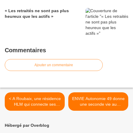
« Les retraités ne sont pas plus
heureux que les actifs »
Commentaires
Ajouter un commentaire
< A Roubaix, une résidence
ENVIE Autonomie 49 donne
HLM qui connecte ses
une seconde vie au
seniors avec Ôgénie -59-
matériel médical- Maine et
Loire – 49- >
Hébergé par Overblog