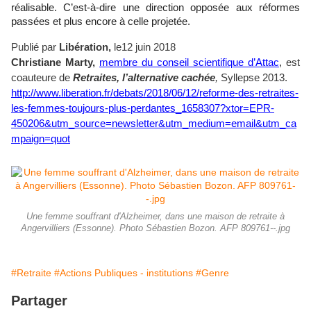
réalisable. C’est-à-dire une direction opposée aux réformes
passées et plus encore à celle projetée.
Publié par
Libération,
le
12 juin 2018
Christiane Marty,
membre du conseil scientifique d’Attac
,
est
coauteure de
Retraites, l’alternative cachée
,
Syllepse 2013.
http://www.liberation.fr/debats/2018/06/12/reforme-des-retraites-
les-femmes-toujours-plus-perdantes_1658307?xtor=EPR-
450206&utm_source=newsletter&utm_medium=email&utm_ca
mpaign=quot
Une femme souffrant d'Alzheimer, dans une maison de retraite à
Angervilliers (Essonne). Photo Sébastien Bozon. AFP 809761--.jpg
#Retraite
#Actions Publiques - institutions
#Genre
Partager