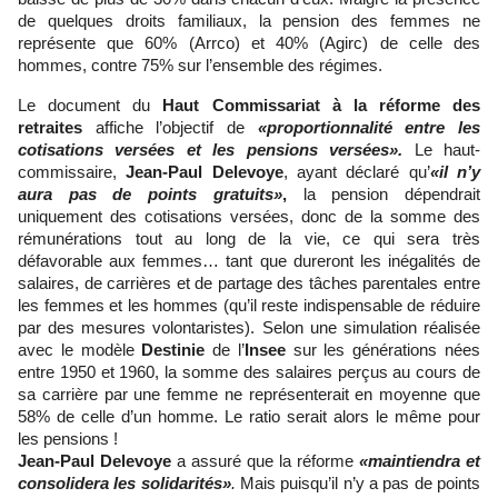
de quelques droits familiaux, la pension des femmes ne
représente que 60% (Arrco) et 40% (Agirc) de celle des
hommes, contre 75% sur l’ensemble des régimes.
Le document du
Haut Commissariat à la réforme des
retraites
affiche l’objectif de
«proportionnalité entre les
cotisations versées et les pensions versées».
Le haut-
commissaire,
Jean-Paul Delevoye
, ayant déclaré qu’
«il n’y
aura pas de points gratuits»
,
la pension dépendrait
uniquement des cotisations versées, donc de la somme des
rémunérations tout au long de la vie, ce qui sera très
défavorable aux femmes… tant que dureront les inégalités de
salaires, de carrières et de partage des tâches parentales entre
les femmes et les hommes (qu’il reste indispensable de réduire
par des mesures volontaristes). Selon une simulation réalisée
avec le modèle
Destinie
de l’
Insee
sur les générations nées
entre 1950 et 1960, la somme des salaires perçus au cours de
sa carrière par une femme ne représenterait en moyenne que
58% de celle d’un homme. Le ratio serait alors le même pour
les pensions !
Jean-Paul Delevoye
a assuré que la réforme
«maintiendra et
consolidera les solidarités»
.
Mais puisqu’il n’y a pas de points