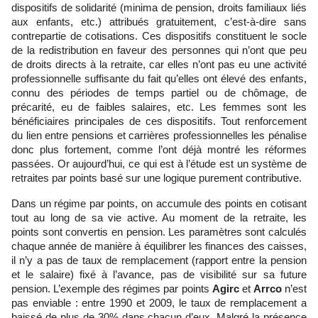
dispositifs de solidarité (minima de pension, droits familiaux liés
aux enfants, etc.) attribués gratuitement, c’est-à-dire sans
contrepartie de cotisations. Ces dispositifs constituent le socle
de la redistribution en faveur des personnes qui n’ont que peu
de droits directs à la retraite, car elles n’ont pas eu une activité
professionnelle suffisante du fait qu’elles ont élevé des enfants,
connu des périodes de temps partiel ou de chômage, de
précarité, eu de faibles salaires, etc. Les femmes sont les
bénéficiaires principales de ces dispositifs. Tout renforcement
du lien entre pensions et carrières professionnelles les pénalise
donc plus fortement, comme l’ont déjà montré les réformes
passées. Or aujourd’hui, ce qui est à l’étude est un système de
retraites par points basé sur une logique purement contributive.
Dans un régime par points, on accumule des points en cotisant
tout au long de sa vie active. Au moment de la retraite, les
points sont convertis en pension. Les paramètres sont calculés
chaque année de manière à équilibrer les finances des caisses,
il n’y a pas de taux de remplacement (rapport entre la pension
et le salaire) fixé à l’avance, pas de visibilité sur sa future
pension. L’exemple des régimes par points
Agirc
et
Arrco
n’est
pas enviable : entre 1990 et 2009, le taux de remplacement a
baissé de plus de 30% dans chacun d’eux. Malgré la présence