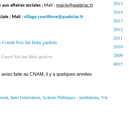
2015
 aux affaires sociales ;
Mail :
mairie@quebriac.fr
2014
ciale ;
Mail :
village.courtilnoe@quebriac.fr
2013
2012
2011
2010
2009
Courtil Noé fait Halte garderie
0015
us aviez faite au CNAM, il y a quelques années
ement
,
Inter Génération
,
Actions Publiques - institutions
,
Vie