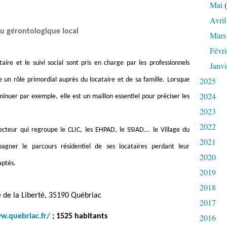
Mai
(
Avril
au gérontologique local
Mars
Févri
re et le suivi social sont pris en charge par les professionnels
Janvi
2025
ue un rôle primordial auprès du locataire et de sa famille. Lorsque
2024
nuer par exemple, elle est un maillon essentiel pour préciser les
2023
2022
cteur qui regroupe le CLIC, les EHPAD, le SSIAD... le Village du
2021
agner le parcours résidentiel de ses locataires perdant leur
2020
aptés.
2019
2018
 de la Liberté,
35190 Québriac
2017
w.quebriac.fr/
;
1525 habitants
2016