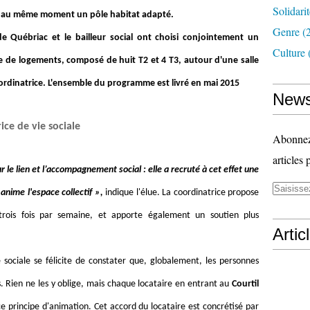
Solidari
it au même moment un pôle habitat adapté.
Genre
(
de Québriac et le bailleur social ont choisi conjointement un
Culture
le de logements, composé de huit T2 et 4 T3, autour d'une salle
rdinatrice. L'ensemble du programme est livré en mai 2015
News
ce de vie sociale
Abonnez-
articles 
le lien et l’accompagnement social : elle a recruté à cet effet une
i
anime l'espace collectif »,
indique l'élue. La coordinatrice propose
trois fois par semaine, et apporte également un soutien plus
Artic
ie sociale se félicite de constater que, globalement, les personnes
. Rien ne les y oblige, mais chaque locataire en entrant au
Courtil
e principe d'animation. Cet accord du locataire est concrétisé par