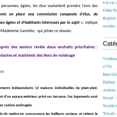
à la vie 
personnes âgées, les élus souhaitent prendre l’avis des
Odile Pl
mis en place une commission composée d'élus, de
Repérer l
s âgées et d'habitants intéressés par le sujet »
,
indique
sociales 
e-Madeleine Gamblin, qui pilote ce dossier.
Caté
rès des seniors révèle deux souhaits prioritaires :
dantes et maintenir des liens de voisinage
Vieillis
(578)
jet
Inter Gé
Habitat 
ments indépendants 12 maisons individuelles de plain-pied,
Actions 
ant d'un espace extérieur privé sur terrasse. Ces logements sont
Social -
Société
(
ec cuisine aménagée.
Travail 
e de mettre en concurrence les bailleurs sociaux, et retient le