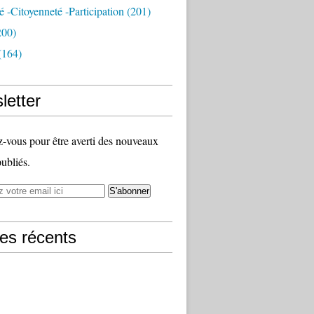
té -citoyenneté -participation
(201)
200)
(164)
letter
vous pour être averti des nouveaux
publiés.
les récents