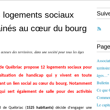
s logements sociaux
Suiv
 ainés au cœur du bourg
Page
 acteurs des territoires, dans une société pour tous les âges
Associat
de Québriac propose 12 logements sociaux pour
territoir
âges…"
ituation de handicap qui y vivent en toute
Bulletin
ant un lien social au cœur du bourg. Notamment
Ce que O
i sert également de salle pour des activités
Comment 
Le capit
al de Québriac (
1525 habitants)
décide d'engager une