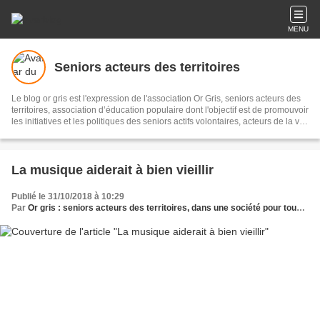
MENU
Seniors acteurs des territoires
Le blog or gris est l'expression de l'association Or Gris, seniors acteurs des
territoires, association d’éducation populaire dont l'objectif est de promouvoir
les initiatives et les politiques des seniors actifs volontaires, acteurs de la vie
économique, sociale et culturelle pour un meilleur vivre ensemble sur les
territoires. Il s'agit de recueillir et diffuser initiatives et informations sur le
sujet, les partager en réseau, pour témoigner et accompagner les territoires.
La musique aiderait à bien vieillir
Publié le 31/10/2018 à 10:29
Par
Or gris : seniors acteurs des territoires, dans une société pour tous les âges