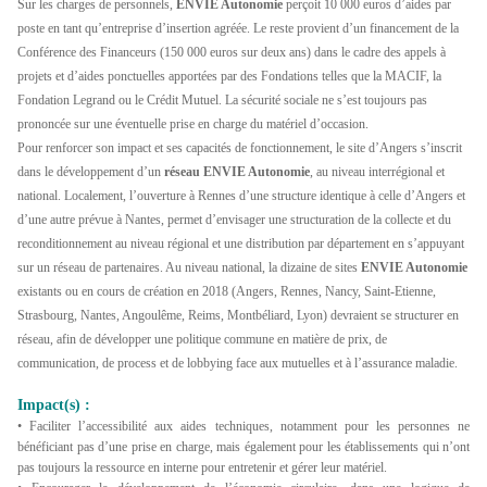
Sur les charges de personnels,
ENVIE Autonomie
perçoit 10 000 euros d’aides par
poste en tant qu’entreprise d’insertion agréée. Le reste provient d’un financement de la
Conférence des Financeurs (150 000 euros sur deux ans) dans le cadre des appels à
projets et d’aides ponctuelles apportées par des Fondations telles que la MACIF, la
Fondation Legrand ou le Crédit Mutuel. La sécurité sociale ne s’est toujours pas
prononcée sur une éventuelle prise en charge du matériel d’occasion.
Pour renforcer son impact et ses capacités de fonctionnement, le site d’Angers s’inscrit
dans le développement d’un
réseau ENVIE Autonomie
, au niveau interrégional et
national. Localement, l’ouverture à Rennes d’une structure identique à celle d’Angers et
d’une autre prévue à Nantes, permet d’envisager une structuration de la collecte et du
reconditionnement au niveau régional et une distribution par département en s’appuyant
sur un réseau de partenaires. Au niveau national, la dizaine de sites
ENVIE Autonomie
existants ou en cours de création en 2018 (Angers, Rennes, Nancy, Saint-Etienne,
Strasbourg, Nantes, Angoulême, Reims, Montbéliard, Lyon) devraient se structurer en
réseau, afin de développer une politique commune en matière de prix, de
communication, de process et de lobbying face aux mutuelles et à l’assurance maladie.
Impact(s) :
• Faciliter l’accessibilité aux aides techniques, notamment pour les personnes ne
bénéficiant pas d’une prise en charge, mais également pour les établissements qui n’ont
pas toujours la ressource en interne pour entretenir et gérer leur matériel.