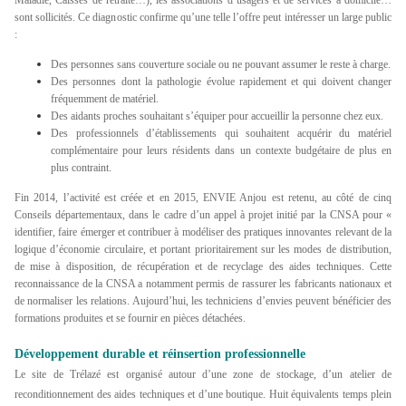
Maladie, Caisses de retraite…), les associations d’usagers et de services à domicile…
sont sollicités. Ce diagnostic confirme qu’une telle l’offre peut intéresser un large public
:
Des personnes sans couverture sociale ou ne pouvant assumer le reste à charge.
Des personnes dont la pathologie évolue rapidement et qui doivent changer
fréquemment de matériel.
Des aidants proches souhaitant s’équiper pour accueillir la personne chez eux.
Des professionnels d’établissements qui souhaitent acquérir du matériel
complémentaire pour leurs résidents dans un contexte budgétaire de plus en
plus contraint.
Fin 2014, l’activité est créée et en 2015, ENVIE Anjou est retenu, au côté de cinq
Conseils départementaux, dans le cadre d’un appel à projet initié par la CNSA pour «
identifier, faire émerger et contribuer à modéliser des pratiques innovantes relevant de la
logique d’économie circulaire, et portant prioritairement sur les modes de distribution,
de mise à disposition, de récupération et de recyclage des aides techniques. Cette
reconnaissance de la CNSA a notamment permis de rassurer les fabricants nationaux et
de normaliser les relations. Aujourd’hui, les techniciens d’envies peuvent bénéficier des
formations produites et se fournir en pièces détachées.
Développement durable et réinsertion professionnelle
Le site de Trélazé est organisé autour d’une zone de stockage, d’un atelier de
reconditionnement des aides techniques et d’une boutique. Huit équivalents temps plein