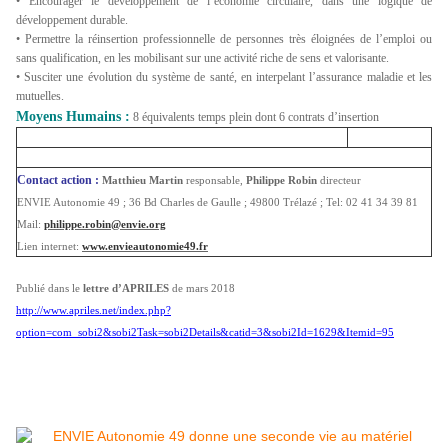
• Encourager le développement de l’économie circulaire, dans une logique de
développement durable.
• Permettre la réinsertion professionnelle de personnes très éloignées de l’emploi ou
sans qualification, en les mobilisant sur une activité riche de sens et valorisante.
• Susciter une évolution du système de santé, en interpelant l’assurance maladie et les
mutuelles.
Moyens
Humains :
8 équivalents temps plein dont 6 contrats d’insertion
Contact action :
Matthieu Martin
responsable,
Philippe Robin
directeur
ENVIE Autonomie 49 ; 36 Bd Charles de Gaulle ; 49800 Trélazé ; Tel: 02 41 34 39 81
Mail:
philippe.robin@envie.org
Lien internet:
www.envieautonomie49.fr
Publié dans le
lettre d’APRILES
de mars 2018
http://www.apriles.net/index.php?
option=com_sobi2&sobi2Task=sobi2Details&catid=3&sobi2Id=1629&Itemid=95