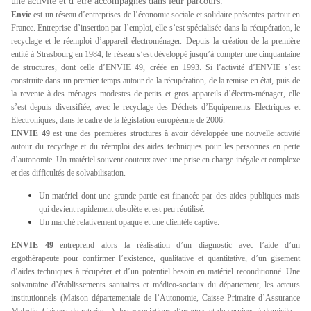
une activité et d’être accompagnés dans leur parcours.
Envie
est un réseau d’entreprises de l’économie sociale et solidaire présentes partout en
France. Entreprise d’insertion par l’emploi, elle s’est spécialisée dans la récupération, le
recyclage et le réemploi d’appareil électroménager. Depuis la création de la première
entité à Strasbourg en 1984, le réseau s’est développé jusqu’à compter une cinquantaine
de structures, dont celle d’ENVIE 49, créée en 1993. Si l’activité d’ENVIE s’est
construite dans un premier temps autour de la récupération, de la remise en état, puis de
la revente à des ménages modestes de petits et gros appareils d’électro-ménager, elle
s’est depuis diversifiée, avec le recyclage des Déchets d’Equipements Electriques et
Electroniques, dans le cadre de la législation européenne de 2006.
ENVIE 49
est une des premières structures à avoir développée une nouvelle activité
autour du recyclage et du réemploi des aides techniques pour les personnes en perte
d’autonomie. Un matériel souvent couteux avec une prise en charge inégale et complexe
et des difficultés de solvabilisation.
Un matériel dont une grande partie est financée par des aides publiques mais
qui devient rapidement obsolète et est peu réutilisé.
Un marché relativement opaque et une clientèle captive.
ENVIE 49
entreprend alors la réalisation d’un diagnostic avec l’aide d’un
ergothérapeute pour confirmer l’existence, qualitative et quantitative, d’un gisement
d’aides techniques à récupérer et d’un potentiel besoin en matériel reconditionné. Une
soixantaine d’établissements sanitaires et médico-sociaux du département, les acteurs
institutionnels (Maison départementale de l’Autonomie, Caisse Primaire d’Assurance