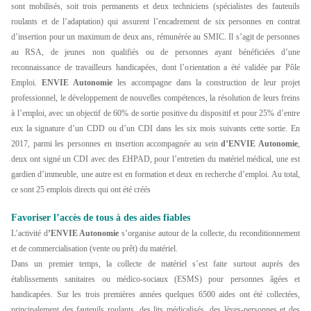
sont mobilisés, soit trois permanents et deux techniciens (spécialistes des fauteuils
roulants et de l’adaptation) qui assurent l’encadrement de six personnes en contrat
d’insertion pour un maximum de deux ans, rémunérée au SMIC. Il s’agit de personnes
au RSA, de jeunes non qualifiés ou de personnes ayant bénéficiées d’une
reconnaissance de travailleurs handicapées, dont l’orientation a été validée par Pôle
Emploi.
ENVIE Autonomie
les accompagne dans la construction de leur projet
professionnel, le développement de nouvelles compétences, la résolution de leurs freins
à l’emploi, avec un objectif de 60% de sortie positive du dispositif et pour 25% d’entre
eux la signature d’un CDD ou d’un CDI dans les six mois suivants cette sortie. En
2017, parmi les personnes en insertion accompagnée au sein
d’ENVIE Autonomie
,
deux ont signé un CDI avec des EHPAD, pour l’entretien du matériel médical, une est
gardien d’immeuble, une autre est en formation et deux en recherche d’emploi. Au total,
ce sont 25 emplois directs qui ont été créés
Favoriser l’accès de tous à des aides fiables
L’activité d
’ENVIE Autonomie
s’organise autour de la collecte, du reconditionnement
et de commercialisation (vente ou prêt) du matériel.
Dans un premier temps, la collecte de matériel s’est faite surtout auprès des
établissements sanitaires ou médico-sociaux (ESMS) pour personnes âgées et
handicapées. Sur les trois premières années quelques 6500 aides ont été collectées,
principalement des fauteuils roulants, des lits médicalisés, des lèves-personnes et des