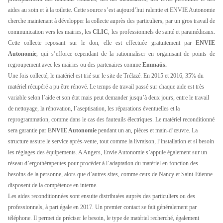
aides au soin et à la toilette. Cette source s’est aujourd’hui ralentie et ENVIE Autonomie
cherche maintenant à développer la collecte auprès des particuliers, par un gros travail de
communication vers les mairies, les
CLIC
, les professionnels de santé et paramédicaux.
Cette collecte reposant sur le don, elle est effectuée gratuitement par
ENVIE
Autonomie
, qui s’efforce cependant de la rationnaliser en organisant de points de
regroupement avec les mairies ou des partenaires comme
Emmaüs.
Une fois collecté, le matériel est trié sur le site de Trélazé. En 2015 et 2016, 35% du
matériel récupéré a pu être rénové. Le temps de travail passé sur chaque aide est très
variable selon l’aide et son état mais peut demander jusqu’à deux jours, entre le travail
de nettoyage, la rénovation, l’aseptisation, les réparations éventuelles et la
reprogrammation, comme dans le cas des fauteuils électriques. Le matériel reconditionné
sera garantie par
ENVIE Autonomie
pendant un an, pièces et main-d’œuvre. La
structure assure le service après-vente, tout comme la livraison, l’installation et si besoin
les réglages des équipements. A Angers, Envie Autonomie s’appuie également sur un
réseau d’ergothérapeutes pour procéder à l’adaptation du matériel en fonction des
besoins de la personne, alors que d’autres sites, comme ceux de Nancy et Saint-Etienne
disposent de la compétence en interne.
Les aides reconditionnées sont ensuite distribuées auprès des particuliers ou des
professionnels, à part égale en 2017. Un premier contact se fait généralement par
téléphone. Il permet de préciser le besoin, le type de matériel recherché, également