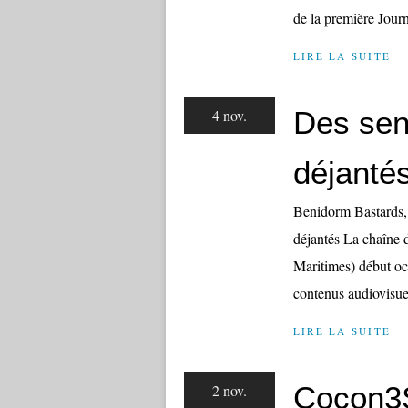
de la première Journ
LIRE LA SUITE
Des sen
4 nov.
déjanté
Benidorm Bastards, 
déjantés La chaîne 
Maritimes) début oc
contenus audiovisuel
LIRE LA SUITE
Cocon3S,
2 nov.