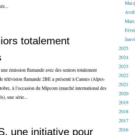
Mai
(
ée...
Avril
Mars
Févri
iors totalement
Janvi
2025
s
2024
2023
une émission flamande avec des seniors totalement
2022
de télévision flamande 2BE a présenté à Cannes (Alpes-
2021
tobre, à l’occasion du Mipcom (marché international des
2020
s), une série...
2019
2018
2017
 une initiative pour
2016