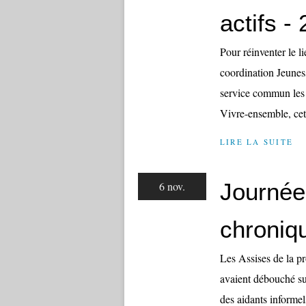
actifs 
Pour réinventer le l
coordination Jeuness
service commun les 
Vivre-ensemble, cett
LIRE LA SUITE
Journée
6 nov.
chroniq
Les Assises de la p
avaient débouché sur
des aidants informels