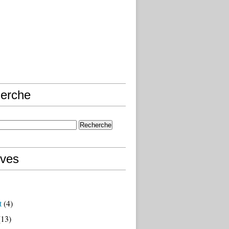
erche
ives
t
(4)
13)