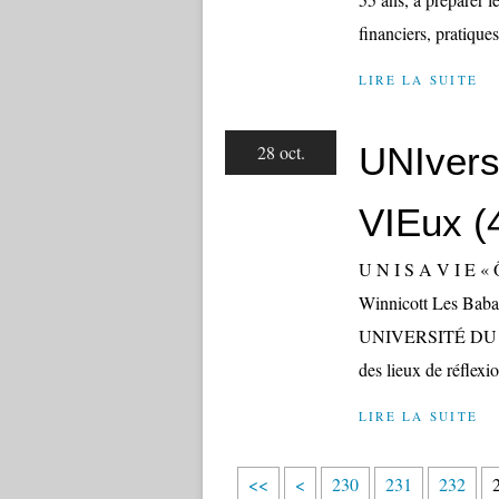
financiers, pratiques
LIRE LA SUITE
UNIvers
28 oct.
VIEux (4
U N I S A V I E « Ô
Winnicott Les Babay
UNIVERSITÉ DU S
des lieux de réflexi
LIRE LA SUITE
2
2
2
<<
<
230
231
232