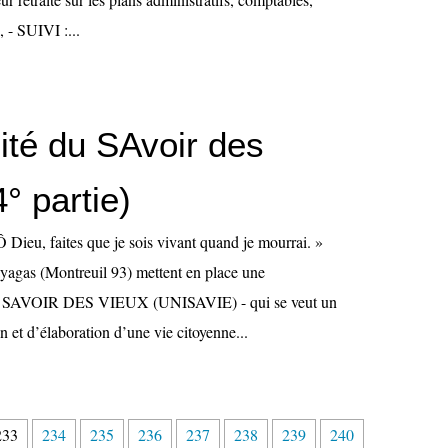
, - SUIVI :...
ité du SAvoir des
° partie)
 Dieu, faites que je sois vivant quand je mourrai. »
agas (Montreuil 93) mettent en place une
AVOIR DES VIEUX (UNISAVIE) - qui se veut un
on et d’élaboration d’une vie citoyenne...
2
233
234
235
236
237
238
239
240