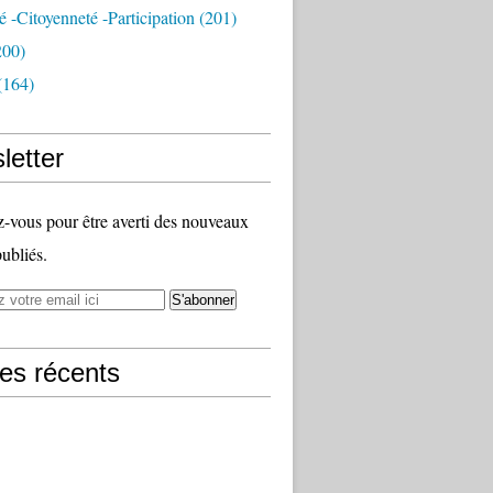
té -citoyenneté -participation
(201)
200)
(164)
letter
vous pour être averti des nouveaux
publiés.
les récents