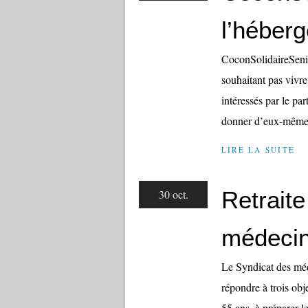
l’héber
CoconSolidaireSeni
souhaitant pas vivre
intéressés par le pa
donner d’eux-mêmes 
LIRE LA SUITE
Retraite
30 oct.
médecin
Le Syndicat des méd
répondre à trois ob
55 ans, à préparer le