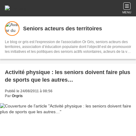
MENU
Seniors acteurs des territoires
Le blog or gris est l'expression de l'association Or Gris, seniors acteurs des
territoires, association d’éducation populaire dont l'objectif est de promouvoir
les initiatives et les politiques des seniors actifs volontaires, acteurs de la vie
économique, sociale et culturelle pour un meilleur vivre ensemble sur les
territoires. Il s'agit de recueillir et diffuser initiatives et informations sur le
sujet, les partager en réseau, pour témoigner et accompagner les territoires.
Activité physique : les seniors doivent faire plus
de sports que les autres…
Publié le 24/08/2011 à 08:56
Par
Orgris