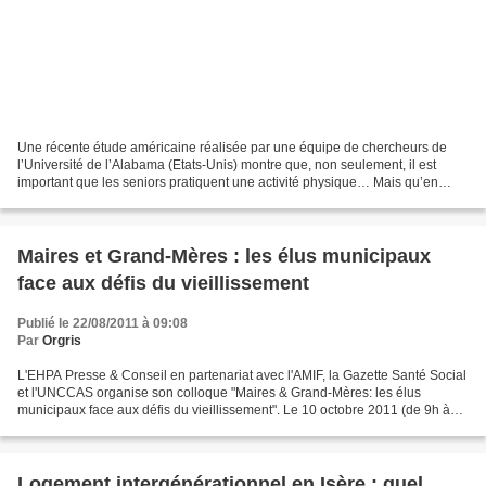
Une récente étude américaine réalisée par une équipe de chercheurs de
l’Université de l’Alabama (Etats-Unis) montre que, non seulement, il est
important que les seniors pratiquent une activité physique… Mais qu’en
plus, cette activité physique doit être...
Maires et Grand-Mères : les élus municipaux
face aux défis du vieillissement
Publié le 22/08/2011 à 09:08
Par
Orgris
L'EHPA Presse & Conseil en partenariat avec l'AMIF, la Gazette Santé Social
et l'UNCCAS organise son colloque "Maires & Grand-Mères: les élus
municipaux face aux défis du vieillissement". Le 10 octobre 2011 (de 9h à
17h) - 112, avenue Kléber 75016 Paris....
Logement intergénérationnel en Isère : quel