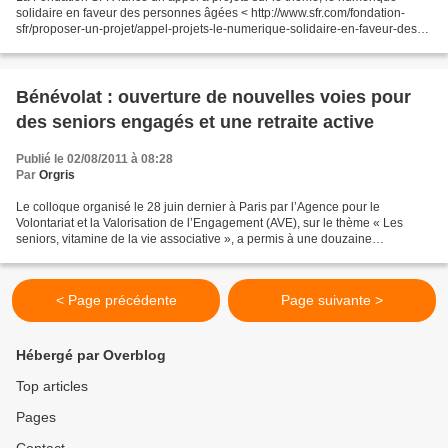
solidaire en faveur des personnes âgées < http://www.sfr.com/fondation-
sfr/proposer-un-projet/appel-projets-le-numerique-solidaire-en-faveur-des-
personnes-agees > . Cet appel à projets...
Bénévolat : ouverture de nouvelles voies pour
des seniors engagés et une retraite active
Publié le 02/08/2011 à 08:28
Par
Orgris
Le colloque organisé le 28 juin dernier à Paris par l’Agence pour le
Volontariat et la Valorisation de l’Engagement (AVE), sur le thème « Les
seniors, vitamine de la vie associative », a permis à une douzaine
d’intervenants prestigieux de présenter la...
< Page précédente
Page suivante >
Hébergé par Overblog
Top articles
Pages