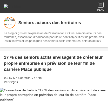
MENU
Seniors acteurs des territoires
Le blog or gris est l'expression de l'association Or Gris, seniors acteurs des
territoires, association d’éducation populaire dont l'objectif est de promouvoir
les initiatives et les politiques des seniors actifs volontaires, acteurs de la vie
économique, sociale et culturelle pour un meilleur vivre ensemble sur les
territoires. Il s'agit de recueillir et diffuser initiatives et informations sur le
sujet, les partager en réseau, pour témoigner et accompagner les territoires.
17 % des seniors actifs envisagent de créer leur
propre entreprise en prévision de leur fin de
carrière Place publique
Publié le 18/01/2011 à 10:30
Par
Orgris