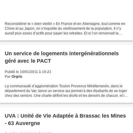
Reconsidérer le « bien vieillir » En France et en Allemagne, tout comme en
Chine et au Japon, on s’inquiète du vieillissement de la population. Il n’y
aurait plus assez d’actifs pour payer les retraites. Et si l’on renversait la
perspective ? Si l’on...
Un service de logements intergénérationnels
géré avec le PACT
Publié le 10/01/2011 à 10:21
Par
Orgris
La communauté d’agglomération Toulon Provence Méditerranée, dans le
département du Var, lance un service qui permet à des étudiants de se loger
chez des seniors. Une charte définit les droits et les devoirs de chacun, et le
PACT du Var, prestataire de...
UVA : Unité de Vie Adaptée à Brassac les Mines
- 63 Auvergne