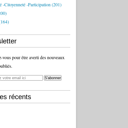
té -citoyenneté -participation
(201)
200)
(164)
letter
vous pour être averti des nouveaux
publiés.
les récents