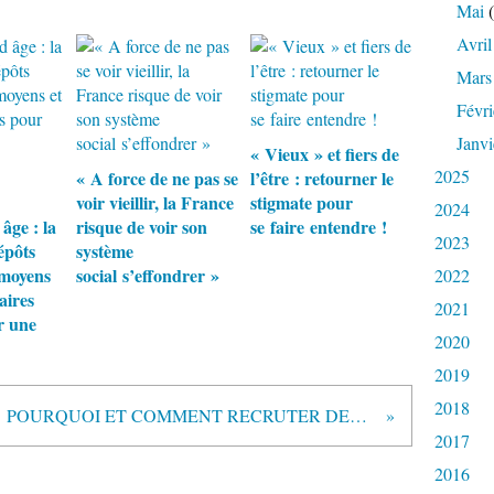
Mai
(
Avril
Mars
Févri
Janvi
« Vieux » et fiers de
2025
« A force de ne pas se
l’être : retourner le
voir vieillir, la France
stigmate pour
2024
âge : la
risque de voir son
se faire entendre !
2023
épôts
système
 moyens
social s’effondrer »
2022
aires
2021
r une
2020
2019
2018
POURQUOI ET COMMENT RECRUTER DES PERSONNES EN INSERTION DANS LES SERVICES A LA PERSONNE ?
2017
2016