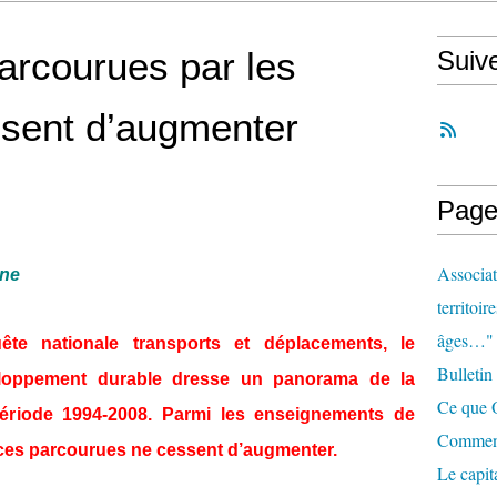
arcourues par les
Suiv
ssent d’augmenter
Page
Associat
ine
territoir
âges…"
ête nationale transports et déplacements, le
Bulletin
eloppement durable dresse un panorama de la
Ce que O
période 1994-2008. Parmi les enseignements de
Comment 
ances parcourues ne cessent d’augmenter.
Le capit