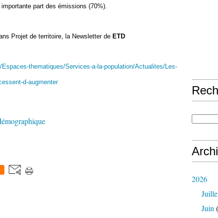
lus importante part des émissions (70%).
dans
Projet de territoire
, la Newsletter de
ETD
hp/Espaces-thematiques/Services-a-la-population/Actualites/Les-
-cessent-d-augmenter
Rech
n démographique
Arch
0
2026
Juille
Juin
(