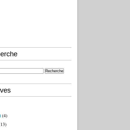
erche
ives
t
(4)
13)