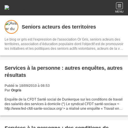
MENU
Seniors acteurs des territoires
Le blog or gris est l'expression de l'association Or Gris, seniors acteurs des
territoires, association d’éducation populaire dont l'objectif est de promouvoir
les initiatives et les politiques des seniors actifs volontaires, acteurs de la vie
économique, sociale et culturelle pour un meilleur vivre ensemble sur les
territoires. Il s'agit de recueillir et diffuser initiatives et informations sur le
sujet, les partager en réseau, pour témoigner et accompagner les territoires.
Services à la personne : autres enquêtes, autres
résultats
Publié le 18/09/2010 à 08:53
Par
Orgris
Enquête de la CFDT Santé social de Dunkerque sur les conditions de travail
des salariés des services à domicile (*) Le syndicat CFDT santé-sociaux <
http://www.fed-cfdt-sante-sociaux.org/ > a réalisé une enquête « Travail en
Question » auprès des salariés...