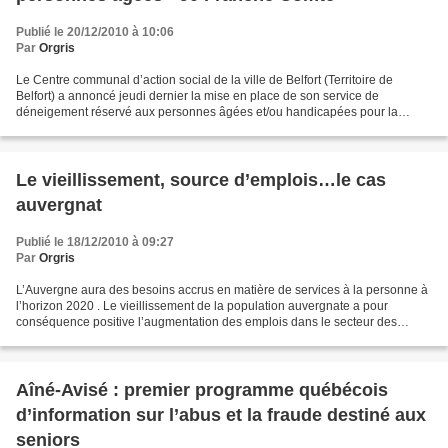
Publié le 20/12/2010 à 10:06
Par
Orgris
Le Centre communal d’action social de la ville de Belfort (Territoire de
Belfort) a annoncé jeudi dernier la mise en place de son service de
déneigement réservé aux personnes âgées et/ou handicapées pour la
saison hivernale. Ce petit « coup de pouce »...
Le vieillissement, source d’emplois…le cas
auvergnat
Publié le 18/12/2010 à 09:27
Par
Orgris
L’Auvergne aura des besoins accrus en matière de services à la personne à
l’horizon 2020 . Le vieillissement de la population auvergnate a pour
conséquence positive l’augmentation des emplois dans le secteur des
services à la personne. A quelque chose,...
Aîné-Avisé : premier programme québécois
d’information sur l’abus et la fraude destiné aux
seniors