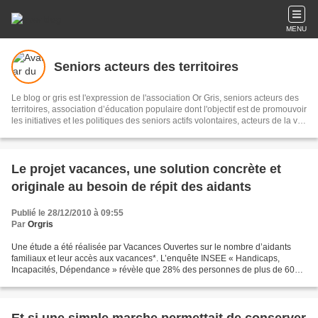
MENU
Seniors acteurs des territoires
Le blog or gris est l'expression de l'association Or Gris, seniors acteurs des
territoires, association d’éducation populaire dont l'objectif est de promouvoir
les initiatives et les politiques des seniors actifs volontaires, acteurs de la vie
économique, sociale et culturelle pour un meilleur vivre ensemble sur les
territoires. Il s'agit de recueillir et diffuser initiatives et informations sur le
sujet, les partager en réseau, pour témoigner et accompagner les territoires.
Le projet vacances, une solution concrète et
originale au besoin de répit des aidants
Publié le 28/12/2010 à 09:55
Par
Orgris
Une étude a été réalisée par Vacances Ouvertes sur le nombre d’aidants
familiaux et leur accès aux vacances*. L’enquête INSEE « Handicaps,
Incapacités, Dépendance » révèle que 28% des personnes de plus de 60
ans bénéficient d’une aide régulière. Ce taux...