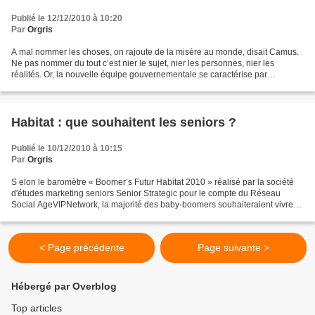
Publié le 12/12/2010 à 10:20
Par
Orgris
A mal nommer les choses, on rajoute de la misère au monde, disait Camus.
Ne pas nommer du tout c’est nier le sujet, nier les personnes, nier les
réalités. Or, la nouvelle équipe gouvernementale se caractérise par
l’absence de toute référence aux personnes...
Habitat : que souhaitent les seniors ?
Publié le 10/12/2010 à 10:15
Par
Orgris
S elon le baromètre « Boomer’s Futur Habitat 2010 » réalisé par la société
d'études marketing seniors Senior Strategic pour le compte du Réseau
Social AgeVIPNetwork, la majorité des baby-boomers souhaiteraient vivre
leur retraite dans des logements plus...
< Page précédente
Page suivante >
Hébergé par Overblog
Top articles