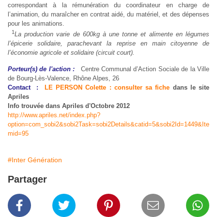
correspondant à la rémunération du coordinateur en charge de
l’animation, du maraîcher en contrat aidé, du matériel, et des dépenses
pour les animations.
1
La production varie de 600kg à une tonne et alimente en légumes
l’épicerie solidaire, parachevant la reprise en main citoyenne de
l’économie agricole et solidaire (circuit court).
Porteur(s) de l'action :
Centre Communal d’Action Sociale de la Ville
de Bourg-Lès-Valence, Rhône Alpes, 26
Contact :
LE PERSON Colette : consulter sa fiche
dans le site
Apriles
Info trouvée dans
Apriles d'Octobre 2012
http://www.apriles.net/index.php?
option=com_sobi2&sobi2Task=sobi2Details&catid=5&sobi2Id=1449&Ite
mid=95
#Inter Génération
Partager