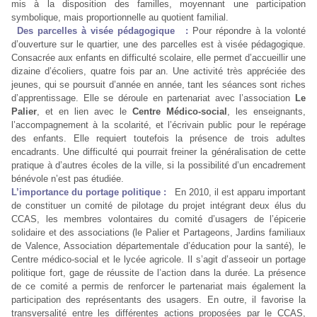
mis à la disposition des familles, moyennant une participation
symbolique, mais proportionnelle au quotient familial.
Des parcelles à visée pédagogique :
Pour répondre à la volonté
d’ouverture sur le quartier, une des parcelles est à visée pédagogique.
Consacrée aux enfants en difficulté scolaire, elle permet d’accueillir une
dizaine d’écoliers, quatre fois par an. Une activité très appréciée des
jeunes, qui se poursuit d’année en année, tant les séances sont riches
d’apprentissage. Elle se déroule en partenariat avec l’association
Le
Palier
, et en lien avec le
Centre Médico-social
, les enseignants,
l’accompagnement à la scolarité, et l’écrivain public pour le repérage
des enfants. Elle requiert toutefois la présence de trois adultes
encadrants. Une difficulté qui pourrait freiner la généralisation de cette
pratique à d’autres écoles de la ville, si la possibilité d’un encadrement
bénévole n’est pas étudiée.
L’importance du portage politique :
En 2010, il est apparu important
de constituer un comité de pilotage du projet intégrant deux élus du
CCAS, les membres volontaires du comité d’usagers de l’épicerie
solidaire et des associations (le Palier et Partageons, Jardins familiaux
de Valence, Association départementale d’éducation pour la santé), le
Centre médico-social et le lycée agricole. Il s’agit d’asseoir un portage
politique fort, gage de réussite de l’action dans la durée. La présence
de ce comité a permis de renforcer le partenariat mais également la
participation des représentants des usagers. En outre, il favorise la
transversalité entre les différentes actions proposées par le CCAS,