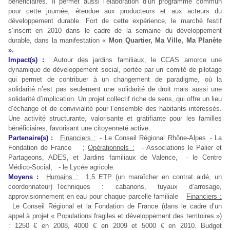
bénéficiaires. Il permet aussi l’élaboration d’un programme commun
pour cette journée, étendue aux producteurs et aux acteurs du
développement durable. Fort de cette expérience, le marché festif
s’inscrit en 2010 dans le cadre de la semaine du développement
durable, dans la manifestation «
Mon Quartier, Ma Ville, Ma Planète
».
Impact(s) :
Autour des jardins familiaux, le CCAS amorce une
dynamique de développement social, portée par un comité de pilotage
qui permet de contribuer à un changement de paradigme, où la
solidarité n’est pas seulement une solidarité de droit mais aussi une
solidarité d’implication. Un projet collectif riche de sens, qui offre un lieu
d’échange et de convivialité pour l’ensemble des habitants intéressés.
Une activité structurante, valorisante et gratifiante pour les familles
bénéficiaires, favorisant une citoyenneté active.
Partenaire(s) :
Financiers :
- Le Conseil Régional Rhône-Alpes - La
Fondation de France ;
Opérationnels :
- Associations le Palier et
Partageons, ADES, et Jardins familiaux de Valence, - le Centre
Médico-Social, - le Lycée agricole.
Moyens :
Humains :
1,5 ETP (un maraîcher en contrat aidé, un
coordonnateur) Techniques : cabanons, tuyaux d’arrosage,
approvisionnement en eau pour chaque parcelle familiale
Financiers :
Le Conseil Régional et la Fondation de France (dans le cadre d’un
appel à projet « Populations fragiles et développement des territoires »)
: 1250 € en 2008, 4000 € en 2009 et 5000 € en 2010. Budget