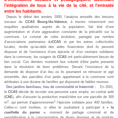
l’intégration de tous à la vie de la cité, et l’entraide
entre les habitants.
Depuis le début des années 2000, l’analyse annuelle des besoins
sociaux du
CCAS Bourg-lès-Valence
, à travers notamment ses
enquêtes qualitatives auprès de la population, fait état d’une
augmentation et d’une aggravation constante de la précarité sur la
commune. Le constat de cette évolution, partagée par nombre
d’associations partenaires du
CCAS
et par les autres collectivités
locales, révèle qu’au-delà des aides financières dont ils peuvent
disposer et de l’existence d’une épicerie et d’un vestiaire solidaires
dans la commune, les usagers du
CCAS
ont particulièrement besoin de
lien social. Ces derniers montrent leur volonté d’être partie prenante
dans la résolution de leurs problèmes. Devant l’insistance de la
demande de disposer d’un lieu où ils pourraient se retrouver et agir
ensemble, des parcelles d’un jardin appartenant à la commune sont
attribuées à une dizaine de familles qui disposent de faibles revenus.
Des jardins familiaux, lieu de convivialité et fraternité :
En 2001,
le
CCAS
décide de recruter une personne sans emploi, en contrat aidé
(
CAE
), afin d’assurer la production maraîchère sur une parcelle de 300
2
1
m
, qui permet d’approvisionner
l’épicerie solidaire pour 400 familles.
Celles-ci sont invitées, si elles le souhaitent à participer à
« la
cueillette du panier »
, moment de partage convivial et de
sensibilisation à la consommation de divers légumes et de produits