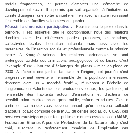
parfois fragmentées, et permet d’amorcer une démarche de
développement social. Il a permis que soit organisée, à l’initiative du
comité d’usagers, une sortie annuelle en lien avec la nature réunissant
l’ensemble des familles volontaires du quartier.
Réussir la dimension participative :
Pour inscrire le projet dans le
territoire, il est essentiel que le coordonnateur noue des relations
durables avec les différentes parties prenantes, associations,
collectivités locales, Education nationale, mais aussi avec les
partenaires de l’insertion sociale et professionnelle comme la mission
locale. A Bourg-lès-Valence, les relations partenariales se sont
prolongées au-delà des animations pédagogiques et de loisirs. C’est
l’exemple d’une
« bourse d’échanges de plants »
mise en place en
2008. A l’échelle des jardins familiaux à l’origine, cet journée s’est
progressivement ouverte à l’ensemble de la population intéressée,
devenant alors un
« marché festif »
, réunissant à l’échelle de
l’agglomération Valentinoise les producteurs locaux, les jardiniers, et
l’ensemble des habitants autour d’animations et d’actions de
sensibilisation en direction du grand public, enfants et adultes. C’est à
partir de ce rendez-vous devenu annuel qu’un nouveau collectif
d’acteurs locaux composé de la
MJC
, du
centre social
, du
CCAS
, des
services municipaux
pour tout public et d’autres associations (
AMAP,
Fédération Rhônes-Alpes de Protection de la Nature
, etc.) s’est
créé, suscitant un renforcement immédiat de l’implication des