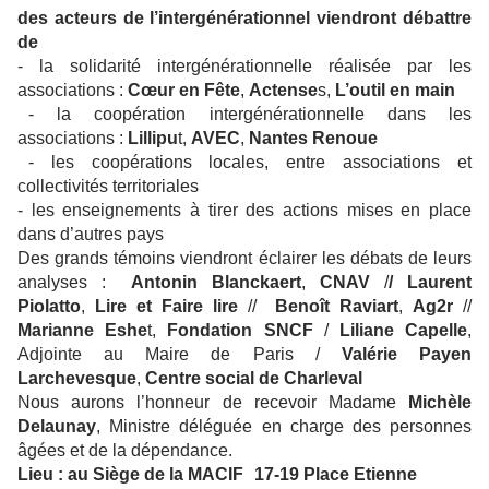
des acteurs de l’intergénérationnel viendront débattre
de
- la solidarité intergénérationnelle réalisée par les
associations :
Cœur en Fête
,
Actense
s,
L’outil en main
- la coopération intergénérationnelle dans les
associations :
Lillipu
t,
AVEC
,
Nantes Renoue
- les coopérations locales, entre associations et
collectivités territoriales
- les enseignements à tirer des actions mises en place
dans d’autres pays
Des grands témoins viendront éclairer les débats de leurs
analyses :
Antonin Blanckaert
,
CNAV
/
/ Laurent
Piolatto
,
Lire et Faire lire
//
Benoît Raviart
,
Ag2r
//
Marianne Eshe
t,
Fondation SNCF
/
Liliane Capelle
,
Adjointe au Maire de Paris /
Valérie Payen
Larchevesque
,
Centre social de Charleval
Nous aurons l’honneur de recevoir Madame
Michèle
Delaunay
, Ministre déléguée en charge des personnes
âgées et de la dépendance.
Lieu : au Siège de la MACIF
17-19 Place Etienne