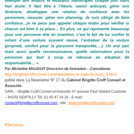
exemple des enfants et étudiants handicapés chaque jour dans
leur école. Il faut être à l’heure, savoir anticiper, gérer son
itinéraire, développer une relation de confiance avec les
personnes, rassurer, gérer son planning. Je suis obligé de faire
confiance…je ne peux pas appeler chaque matin pour vérifier si
chacun est bien à sa place… En plus, ce qui représente beaucoup
pour une personne dite en insertion, c’est le fait de lui confier le
volant d’une voiture souvent neuve, l’entretien de la voiture
(propreté, confort pour la personne transportée,…). Un vrai pari
mais aussi quelle reconnaissance, quelle valorisation pour la
personne qui tout à coup se retrouve en situation de
responsabilité… ».
Par Micheline MAUDUIT Directrice de formation – Consultante
http://brigittecroffconseil.com/newsletter_le-sujet-du-mois_3.html
publié dans La Newsletter N° 17 du
Cabinet Brigitte Croff Conseil et
Associés
SARL – Brigitte Croff Conseil et Associés 47 avenue Paul Vaillant Couturier
– 94250 GENTILLY Tél: 01.45.47.34.16 - E-mail:
contact@brigittecroffconseil.com
; site :
www.brigittecroffconseil.com
#Services