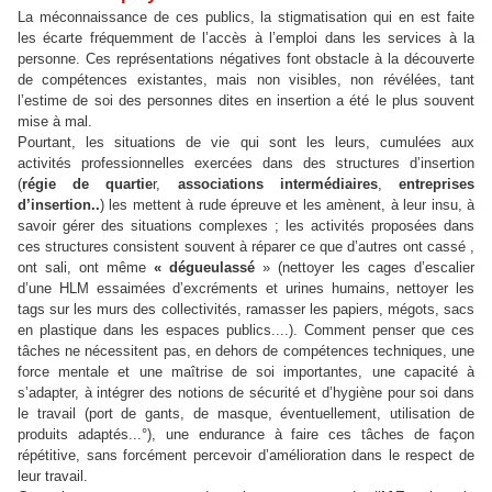
La méconnaissance de ces publics, la stigmatisation qui en est faite
les écarte fréquemment de l’accès à l’emploi dans les services à la
personne. Ces représentations négatives font obstacle à la découverte
de compétences existantes, mais non visibles, non révélées, tant
l’estime de soi des personnes dites en insertion a été le plus souvent
mise à mal.
Pourtant, les situations de vie qui sont les leurs, cumulées aux
activités professionnelles exercées dans des structures d’insertion
(
régie de quartie
r,
associations intermédiaires
,
entreprises
d’insertion..
) les mettent à rude épreuve et les amènent, à leur insu, à
savoir gérer des situations complexes ; les activités proposées dans
ces structures consistent souvent à réparer ce que d’autres ont cassé ,
ont sali, ont même
« dégueulassé
» (nettoyer les cages d’escalier
d’une HLM essaimées d’excréments et urines humains, nettoyer les
tags sur les murs des collectivités, ramasser les papiers, mégots, sacs
en plastique dans les espaces publics....). Comment penser que ces
tâches ne nécessitent pas, en dehors de compétences techniques, une
force mentale et une maîtrise de soi importantes, une capacité à
s’adapter, à intégrer des notions de sécurité et d’hygiène pour soi dans
le travail (port de gants, de masque, éventuellement, utilisation de
produits adaptés...°), une endurance à faire ces tâches de façon
répétitive, sans forcément percevoir d’amélioration dans le respect de
leur travail.