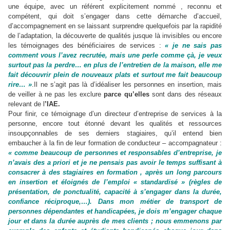
une équipe, avec un référent explicitement nommé , reconnu et
compétent, qui doit s’engager dans cette démarche d’accueil,
d’accompagnement en se laissant surprendre quelquefois par la rapidité
de l’adaptation, la découverte de qualités jusque là invisibles ou encore
les témoignages des bénéficiaires de services :
« je ne sais pas
comment vous l’avez recrutée, mais une perle comme çà, je veux
surtout pas la perdre… en plus de l’entretien de la maison, elle me
fait découvrir plein de nouveaux plats et surtout me fait beaucoup
rire… »
.Il ne s’agit pas là d’idéaliser les personnes en insertion, mais
de veiller à ne pas les exclure
parce qu’elles
sont dans des réseaux
relevant de l
’IAE.
Pour finir, ce témoignage d’un directeur d’entreprise de services à la
personne, encore tout étonné devant les qualités et ressources
insoupçonnables de ses derniers stagiaires, qu’il entend bien
embaucher à la fin de leur formation de conducteur – accompagnateur :
« comme beaucoup de personnes et responsables d’entreprise, je
n’avais des a priori et je ne pensais pas avoir le temps suffisant à
consacrer à des stagiaires en formation , après un long parcours
en insertion et éloignés de l’emploi « standardisé » (règles de
présentation, de ponctualité, capacité à s’engager dans la durée,
confiance réciproque,…). Dans mon métier de transport de
personnes dépendantes et handicapées, je dois m’engager chaque
jour et dans la durée auprès de mes clients ; nous emmenons par