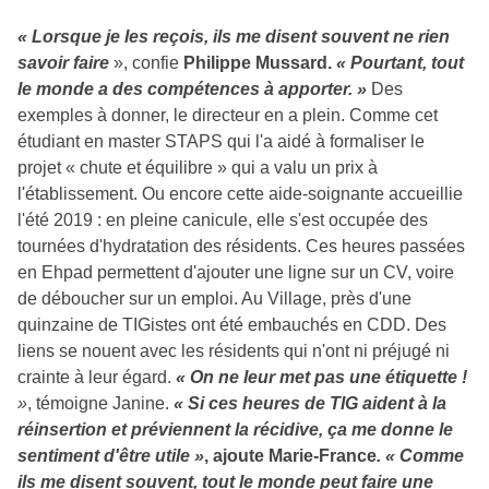
« Lorsque je les reçois, ils me disent souvent ne rien
savoir faire
», confie
Philippe Mussard.
« Pourtant, tout
le monde a des compétences à apporter. »
Des
exemples à donner, le directeur en a plein. Comme cet
étudiant en master STAPS qui l'a aidé à formaliser le
projet « chute et équilibre » qui a valu un prix à
l'établissement. Ou encore cette aide-soignante accueillie
l'été 2019 : en pleine canicule, elle s'est occupée des
tournées d'hydratation des résidents. Ces heures passées
en Ehpad permettent d'ajouter une ligne sur un CV, voire
de déboucher sur un emploi. Au Village, près d'une
quinzaine de TIGistes ont été embauchés en CDD. Des
liens se nouent avec les résidents qui n'ont ni préjugé ni
crainte à leur égard.
« On ne leur met pas une étiquette !
»
, témoigne Janine.
« Si ces heures de TIG aident à la
réinsertion et préviennent la récidive, ça me donne le
sentiment d'être utile »
, ajoute Marie-France
. « Comme
ils me disent souvent, tout le monde peut faire une