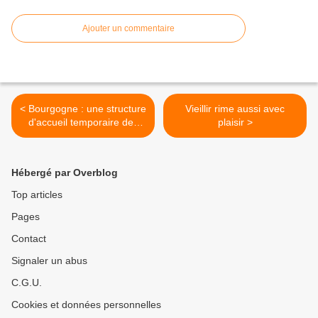
Ajouter un commentaire
< Bourgogne : une structure
Vieillir rime aussi avec
d'accueil temporaire des
plaisir >
petits frères des Pauvres
rouvre ses portes -71 -
Hébergé par Overblog
Top articles
Pages
Contact
Signaler un abus
C.G.U.
Cookies et données personnelles