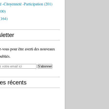
té -citoyenneté -participation
(201)
200)
(164)
letter
vous pour être averti des nouveaux
publiés.
les récents