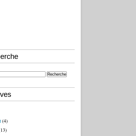
erche
ives
t
(4)
13)