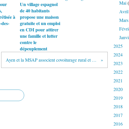
Mai
(
pour
Un village espagnol
,
de 40 habitants
Avril
rétisée à
propose une maison
Mars
-des-
gratuite et un emploi
Févri
en CDI pour attirer
une famille et lutter
Janvi
contre le
2025
dépeuplement
2024
Ayen et la MSAP associent covoiturage rural et monnaie locale, et ça roule ! -19-
2023
2022
2021
2020
2019
2018
2017
2016