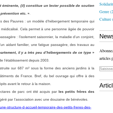
Solidari
t éminente, (il) constitue un levier possible de soutien
Genre
(
 prévention etc.
»
.
Culture
ères des Pauvres : un modèle d’hébergement temporaire qui
nt médicalisé. Cela permet à une personne âgée de pouvoir
News
 passagère : l’isolement saisonnier, la maladie d’un conjoint,
un aidant familier, une fatigue passagère, des travaux au
Abonnez-
partement, il y a très peu d’hébergements de ce type
»
articles 
e de l’établissement depuis 2003.
nstruite sur 687 m² sous la forme des anciens jardins à la
Bâtiments de France. Bref, du bel ouvrage qui offre à des
pits avant le retour à la maison.
Artic
ctares de parc ont été acquis par
les petits frères des
géré par l’association avec une douzaine de bénévoles.
ne-structure-d-accueil-temporaire-des-petits-freres-des-