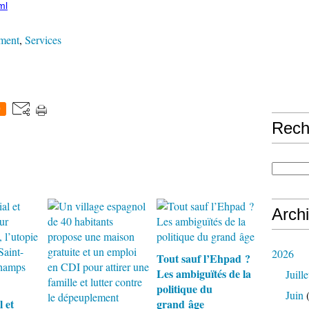
ml
ement
,
Services
0
Rech
Arch
2026
Tout sauf l’Ehpad ?
Les ambiguïtés de la
Juille
politique du
Juin
(
l et
grand âge