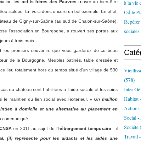
iation l
es petits frères des Pauvres
œuvre au bien-être
à la vie 
ou isolées. En voici donc encore un bel exemple. En effet,
Odile Pl
Repérer l
hâteau de Gigny-sur-Saône (au sud de Chalon-sur-Saône),
sociales 
pose l’association en Bourgogne, a rouvert ses portes aux
jours à trois mois.
nt les premiers souvenirs que vous garderez de ce beau
Caté
cœur de la Bourgogne. Meubles patinés, table dressée et
Vieillis
de ce lieu totalement hors du temps situé d’un village de 530
(578)
Inter Gé
ces du château sont habilitées à l’aide sociale et les soins
Habitat 
i le maintien du lien social avec l’extérieur.
« Un maillon
Actions 
intien à domicile et une alternative au placement en
Social -
son communiqué.
Société
(
CNSA
en 2011 au sujet de l’
hébergement temporaire
: il
Travail 
al, (il) représente pour les aidants et les aidés une