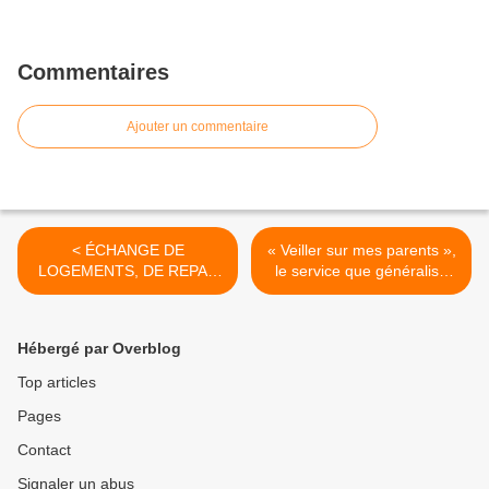
Commentaires
Ajouter un commentaire
< ÉCHANGE DE
« Veiller sur mes parents »,
LOGEMENTS, DE REPAS
le service que généralise
ET DE COMPÉTENCES :
La Poste, inquiète les
LE COLLABORATIF AUSSI
facteurs >
EST EN PLEIN PAPY-
Hébergé par Overblog
BOOM
Top articles
Pages
Contact
Signaler un abus