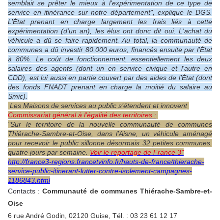
semblait se prêter le mieux à l'expérimentation de ce type de
service en itinérance sur notre département", explique le DGS.
L’État prenant en charge largement les frais liés à cette
expérimentation (d'un an), les élus ont donc dit oui. L'achat du
véhicule a dû se faire rapidement. Au total, la communauté de
communes a dû investir 80.000 euros, financés ensuite par l’État
à 80%. Le coût de fonctionnement, essentiellement les deux
salaires des agents (dont un en service civique et l'autre en
CDD), est lui aussi en partie couvert par des aides de l’État (dont
des fonds FNADT prenant en charge la moitié du salaire au
Smic).
Les Maisons de services au public s’étendent et innovent
Commissariat général à l’égalité des territoires :
"Sur le territoire de la nouvelle communauté de communes
Thiérache-Sambre-et-Oise, dans l’Aisne, un véhicule aménagé
pour recevoir le public sillonne désormais 32 petites communes,
quatre jours par semaine.
Voir le reportage de France 3"
http://france3-regions.francetvinfo.fr/hauts-de-france/thierache-
service-public-itinerant-lutter-contre-isolement-campagnes-
1186843.html
Contacts :
Communauté de communes Thiérache-Sambre-et-
Oise
6 rue André Godin, 02120 Guise, Tél. : 03 23 61 12 17