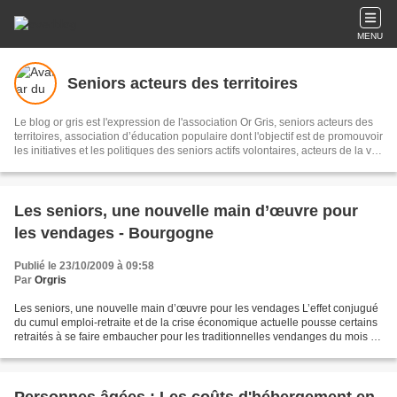
MENU
Seniors acteurs des territoires
Le blog or gris est l'expression de l'association Or Gris, seniors acteurs des
territoires, association d’éducation populaire dont l'objectif est de promouvoir
les initiatives et les politiques des seniors actifs volontaires, acteurs de la vie
économique, sociale et culturelle pour un meilleur vivre ensemble sur les
territoires. Il s'agit de recueillir et diffuser initiatives et informations sur le
sujet, les partager en réseau, pour témoigner et accompagner les territoires.
Les seniors, une nouvelle main d’œuvre pour
les vendages - Bourgogne
Publié le 23/10/2009 à 09:58
Par
Orgris
Les seniors, une nouvelle main d’œuvre pour les vendages L’effet conjugué
du cumul emploi-retraite et de la crise économique actuelle pousse certains
retraités à se faire embaucher pour les traditionnelles vendanges du mois de
septembre. Un petit complément...