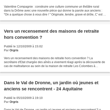
Valentine Compagnie : construire une culture commune un théâtre rural
dans la Drôme avec une nouvelle pièce qui donne la parole aux anciens :
"On a quelque chose à vous dire ! " Originale, tendre, grave et drôle, C' est la
dernière création de Valentine...
Vers un recensement des maisons de retraite
hors convention ?
Publié le 12/10/2009 à 15:02
Par
Orgris
Vers un recensement des maisons de retraite hors convention ? La
secrétaire d'Etat chargée des aînés a vivement réagi après la découverte de
cas de maltraitance au sein de la maison de retraite Les Colombes à
Bayonne. Nora Berra évoque notamment des "faits...
Dans le Val de Dronne, un jardin où jeunes et
anciens se rencontrent - 24 Aquitaine
Publié le 05/10/2009 à 19:10
Par
Orgris
Dans le Val de Dronne, un jardin où jeunes et anciens se rencontrent "Lo