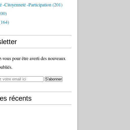
té -citoyenneté -participation
(201)
200)
(164)
letter
vous pour être averti des nouveaux
publiés.
les récents