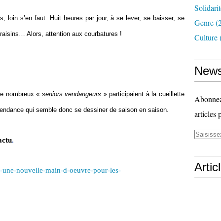
Solidari
s, loin s’en faut. Huit heures par jour, à se lever, se baisser, se
Genre
(
 raisins… Alors, attention aux courbatures !
Culture
News
 de nombreux «
seniors vendangeurs
» participaient à la cueillette
Abonnez-
endance qui semble donc se dessiner de saison en saison.
articles 
actu
.
Artic
,-une-nouvelle-main-d-oeuvre-pour-les-