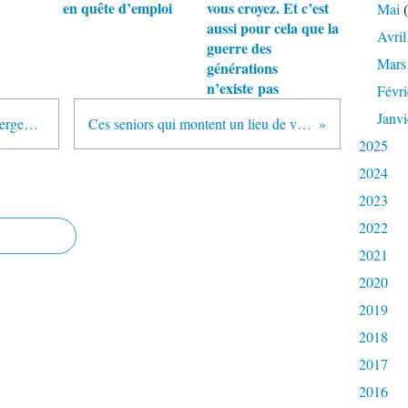
en quête d’emploi
vous croyez. Et c’est
Mai
(
aussi pour cela que la
Avril
guerre des
Mars
générations
n’existe pas
Févri
Janvi
Personnes âgées : Les coûts d'hébergement en Ehpad manquent de transparence
Ces seniors qui montent un lieu de vie alternatif en Périgord - 24 Aquitaine
2025
2024
2023
2022
2021
2020
2019
2018
2017
2016