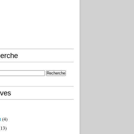
erche
ives
t
(4)
13)