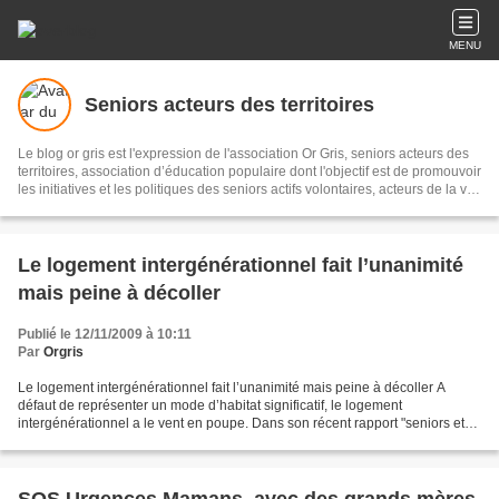
MENU
Seniors acteurs des territoires
Le blog or gris est l'expression de l'association Or Gris, seniors acteurs des
territoires, association d’éducation populaire dont l'objectif est de promouvoir
les initiatives et les politiques des seniors actifs volontaires, acteurs de la vie
économique, sociale et culturelle pour un meilleur vivre ensemble sur les
territoires. Il s'agit de recueillir et diffuser initiatives et informations sur le
sujet, les partager en réseau, pour témoigner et accompagner les territoires.
Le logement intergénérationnel fait l’unanimité
mais peine à décoller
Publié le 12/11/2009 à 10:11
Par
Orgris
Le logement intergénérationnel fait l’unanimité mais peine à décoller A
défaut de représenter un mode d’habitat significatif, le logement
intergénérationnel a le vent en poupe. Dans son récent rapport "seniors et
cité", le Conseil économique, social et...