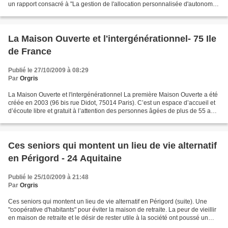
un rapport consacré à "La gestion de l'allocation personnalisée d'autonomie"
(APA). Celui-ci s'appuie sur des...
La Maison Ouverte et l'intergénérationnel- 75 Ile
de France
Publié le 27/10/2009 à 08:29
Par
Orgris
La Maison Ouverte et l'intergénérationnel La première Maison Ouverte a été
créée en 2003 (96 bis rue Didot, 75014 Paris). C’est un espace d’accueil et
d’écoute libre et gratuit à l’attention des personnes âgées de plus de 55 ans,
leurs familles et leurs...
Ces seniors qui montent un lieu de vie alternatif
en Périgord - 24 Aquitaine
Publié le 25/10/2009 à 21:48
Par
Orgris
Ces seniors qui montent un lieu de vie alternatif en Périgord (suite). Une
"coopérative d'habitants" pour éviter la maison de retraite. La peur de vieillir
en maison de retraite et le désir de rester utile à la société ont poussé un
groupe de femmes du...