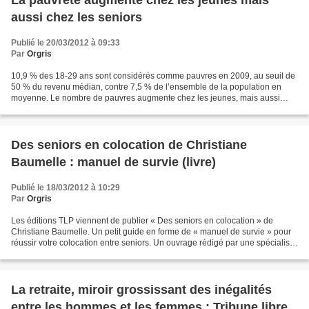
La pauvreté augmente chez les jeunes mais
aussi chez les seniors
Publié le 20/03/2012 à 09:33
Par
Orgris
10,9 % des 18-29 ans sont considérés comme pauvres en 2009, au seuil de
50 % du revenu médian, contre 7,5 % de l’ensemble de la population en
moyenne. Le nombre de pauvres augmente chez les jeunes, mais aussi
chez les plus âgés. L’état des lieux : les...
Des seniors en colocation de Christiane
Baumelle : manuel de survie (livre)
Publié le 18/03/2012 à 10:29
Par
Orgris
Les éditions TLP viennent de publier « Des seniors en colocation » de
Christiane Baumelle. Un petit guide en forme de « manuel de survie » pour
réussir votre colocation entre seniors. Un ouvrage rédigé par une spécialiste
de la question, puisque Christiane...
La retraite, miroir grossissant des inégalités
entre les hommes et les femmes : Tribune libre