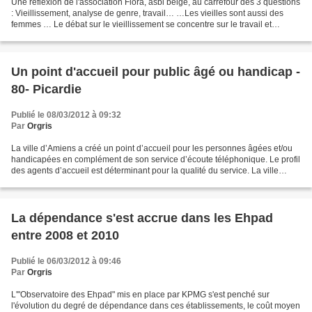
Une réflexion de l'association Flora, asbl belge, au carrefour des 3 questions
: Vieillissement, analyse de genre, travail… …Les vieilles sont aussi des
femmes … Le débat sur le vieillissement se concentre sur le travail et
l’activité des seniors. On...
Un point d'accueil pour public âgé ou handicap -
80- Picardie
Publié le 08/03/2012 à 09:32
Par
Orgris
La ville d’Amiens a créé un point d’accueil pour les personnes âgées et/ou
handicapées en complément de son service d’écoute téléphonique. Le profil
des agents d’accueil est déterminant pour la qualité du service. La ville
d’Amiens et le centre communal...
La dépendance s'est accrue dans les Ehpad
entre 2008 et 2010
Publié le 06/03/2012 à 09:46
Par
Orgris
L'"Observatoire des Ehpad" mis en place par KPMG s'est penché sur
l'évolution du degré de dépendance dans ces établissements, le coût moyen