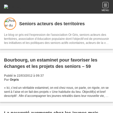
MENU
Seniors acteurs des territoires
Le blog or gris est l'expression de l'association Or Gris, seniors acteurs des
territoires, association d’éducation populaire dont l'objectif est de promouvoir
les initiatives et les politiques des seniors actifs volontaires, acteurs de la vie
économique, sociale et culturelle pour un meilleur vivre ensemble sur les
territoires. Il s'agit de recueillir et diffuser initiatives et informations sur le
sujet, les partager en réseau, pour témoigner et accompagner les territoires.
Bourbourg, un estaminet pour favoriser les
échanges et les projets des seniors – 59
Publié le 22/03/2012 à 09:37
Par
Orgris
« Ici, c’est un véritable estaminet, on est chez nous, on parle, on rigole, on se
sent à l’aise et on fait des projets » Une habituée du lieu. Objectif(s) et bref
descriptif : Afin d’accompagner les jeunes retraités dans leur nouvelle vie, le
centre social...