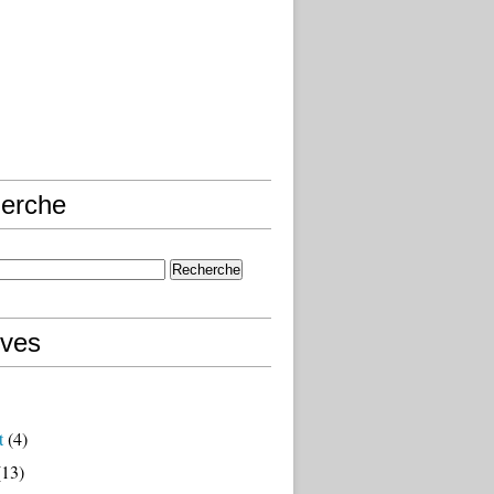
erche
ives
t
(4)
13)