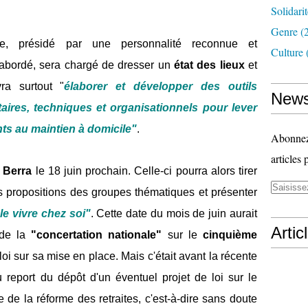
Solidari
Genre
(
ire, présidé par une personnalité reconnue et
Culture
 abordé, sera chargé de dresser un
état des lieux
et
vra surtout "
élaborer et développer des outils
News
taires, techniques et organisationnels pour lever
ants au maintien à domicile"
.
Abonnez-
articles 
 Berra
le 18 juin prochain. Celle-ci pourra alors tirer
s propositions des groupes thématiques et présenter
le vivre chez soi"
. Cette date du mois de juin aurait
Artic
 de la
"concertation nationale"
sur le
cinquième
loi sur sa mise en place. Mais c'était avant la récente
u report du dépôt d'un éventuel projet de loi sur le
de la réforme des retraites, c'est-à-dire sans doute