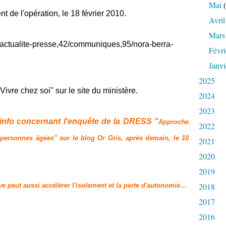
Mai
(
de l'opération, le 18 février 2010.
Avril
Mars
fr/actualite-presse,42/communiques,95/nora-berra-
Févri
Janvi
2025
vre chez soi" sur le site du ministère.
2024
2023
'info concernant l'enquête de la DRESS "
Approche
2022
 personnes âgées" sur le blog Or Gris, après demain, le 10
2021
2020
2019
2018
ive peut aussi accélérer l'isolement et la perte d'autonomie…
2017
2016