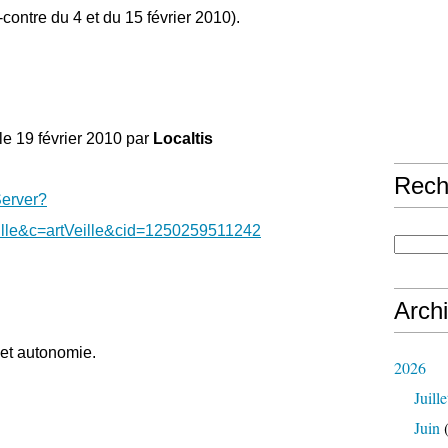
-contre du 4 et du 15 février 2010).
le 19 février 2010 par
Localtis
Rech
Server?
eille&c=artVeille&cid=1250259511242
Arch
 et autonomie.
2026
Juille
Juin
(