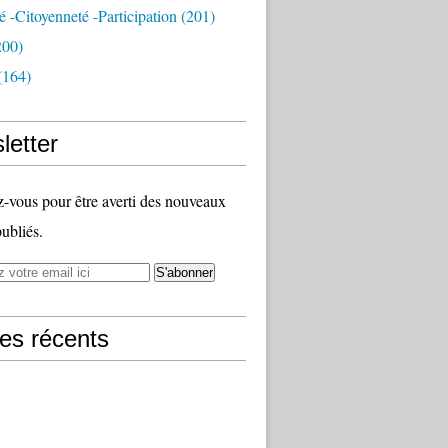
té -citoyenneté -participation
(201)
200)
(164)
letter
vous pour être averti des nouveaux
publiés.
les récents