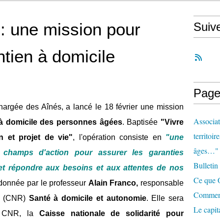
 : une mission pour
Suiv
ntien à domicile
Page
chargée des Aînés, a lancé le 18 février une mission
Associat
 à domicile des personnes âgées
. Baptisée
"Vivre
territoir
n et projet de vie"
, l'opération consiste en
"une
âges…"
x champs d'action pour assurer les garanties
Bulletin
et répondre aux besoins et aux attentes de nos
Ce que O
donnée par le professeur
Alain Franco,
responsable
Comment 
(CNR)
Santé à domicile et autonomie
. Elle sera
Le capit
e CNR, la
Caisse nationale de solidarité pour