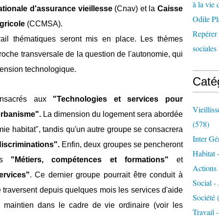
à la vie 
tionale d'assurance vieillesse
(Cnav) et la
Caisse
Odile Pl
agricole
(CCMSA).
Repérer l
vail thématiques seront mis en place. Les thèmes
sociales 
roche transversale de la question de l'autonomie, qui
ension technologique.
Caté
onsacrés aux
"Technologies et services pour
Vieillis
 urbanisme".
La dimension du logement sera abordée
(578)
ie habitat", tandis qu'un autre groupe se consacrera
Inter Gé
discriminations".
Enfin, deux groupes se pencheront
Habitat 
mes
"Métiers, compétences et formations"
et
Actions 
ervices"
. Ce dernier groupe pourrait être conduit à
Social -
e traversent depuis quelques mois les services d'aide
Société
(
u maintien dans le cadre de vie ordinaire (voir les
Travail 