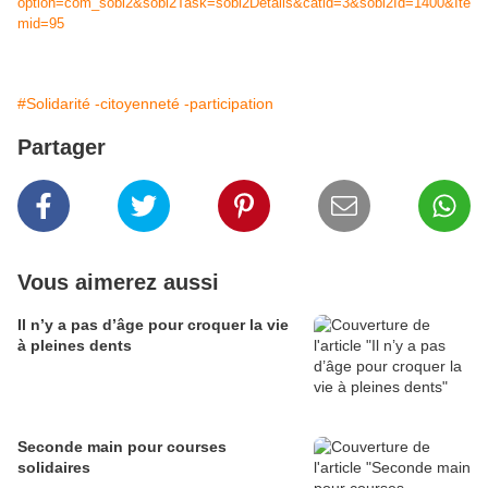
option=com_sobi2&sobi2Task=sobi2Details&catid=3&sobi2Id=1400&Ite
mid=95
#Solidarité -citoyenneté -participation
Partager
Vous aimerez aussi
Il n’y a pas d’âge pour croquer la vie
à pleines dents
Seconde main pour courses
solidaires