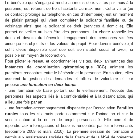
Le bénévole qui s’engage à rendre au moins deux visites par mois à la
personne, est référent de trois habitants au maximum. Cette visite (ou
ce contact prolongé au téléphone, en cas d’intempérie), est un moment
de plaisir partagé qui vient compléter la solidarité familiale ou de
voisinage ainsi que la solidarité de droit (services à domicile). Elle
permet de veiller au bien être des personnes. La charte rappelle les
droits et devoirs du bénévole, l’engagement des personnes visitées
ainsi que les objectifs et les valeurs du projet. Pour devenir bénévole, il
suffit d’être disponible quel que soit son statut social et avoir, si
possible un moyen de locomotion.
Pour piloter le réseau et coordonner les visites, deux animatrices des
instances de coordination gérontologique
(
ICG
) animent les
premières rencontres entre le bénévole et la personne. En soutien, elles
assurent la gestion des demandes et offres de volontaire et leur
propose
une formation en deux temps
:
- une formation de base portant sur le vieillissement, l’écoute des
personnes, les aspects liés à la confidentialité et à la distanciation, qui
a lieu une fois par an ;
- une formation-accompagnement dispensée par l'association
Familles
rurales
tous les six mois porte notamment sur l'animation et sur la
sensibilisation à la notion de projet personnalisé. Elle permet de
répondre aux interrogations et besoins rencontrés par les intervenants
(septembre 2009 et mars 2010). La première session de formation a
permis aux assistances sociales de la
Cram
et de la
MSA
de présenter