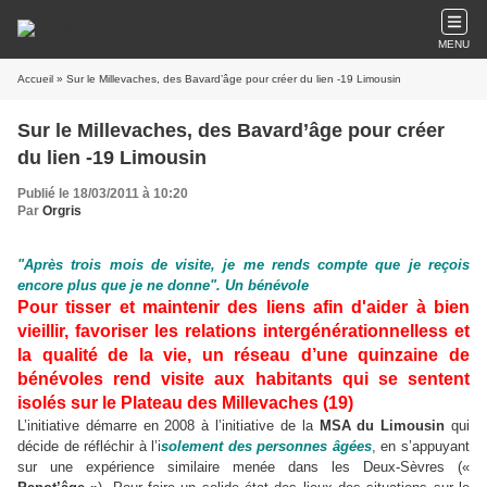
MENU
Accueil
» Sur le Millevaches, des Bavard’âge pour créer du lien -19 Limousin
Sur le Millevaches, des Bavard’âge pour créer
du lien -19 Limousin
Publié le 18/03/2011 à 10:20
Par
Orgris
"Après trois mois de visite, je me rends compte que je reçois
encore plus que je ne donne". Un bénévole
P
o
ur tisser et maintenir des liens afin d'aider à bien
vieillir, favoriser les relations intergénérationnelless et
la qualité de la vie, un réseau d’une quinzaine de
bénévoles rend visite aux habitants qui se sentent
isolés sur le Plateau des Millevaches (19)
L’initiative démarre en 2008 à l’initiative de la
MSA du Limousin
qui
décide de réfléchir à l’i
solement des personnes âgées
, en s’appuyant
sur une expérience similaire menée dans les Deux-Sèvres («