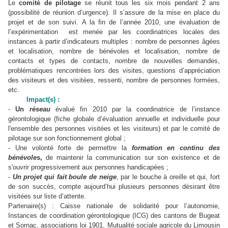
Le
comité de pilotage
se réunit tous les six mois pendant 2 ans
(possibilité de réunion d’urgence). Il s’assure de la mise en place du
projet et de son suivi. A la fin de l’année 2010, une évaluation de
l’expérimentation est menée par les coordinatrices locales des
instances à partir d’indicateurs multiples : nombre de personnes âgées
et localisation, nombre de bénévoles et localisation, nombre de
contacts et types de contacts, nombre de nouvelles demandes,
problématiques rencontrées lors des visites, questions d’appréciation
des visiteurs et des visitées, ressenti, nombre de personnes formées,
etc.
Impact(s) :
-
Un
réseau
évalué fin 2010 par la coordinatrice de l’instance
gérontologique (fiche globale d’évaluation annuelle et individuelle pour
l'ensemble des personnes visitées et les visiteurs) et par le comité de
pilotage sur son fonctionnement global ;
- Une volonté forte de permettre la
formation en continu des
bénévole
s,
de maintenir la communication sur son existence et de
s'ouvrir progressivement aux personnes handicapées ;
-
Un projet qui fait boule de neige
, par le bouche à oreille et qui, fort
de son succès, compte aujourd’hui plusieurs personnes désirant être
visitées sur liste d’attente.
Partenaire(s) : Caisse nationale de solidarité pour l’autonomie,
Instances de coordination gérontologique (ICG) des cantons de Bugeat
et Sornac, associations loi 1901, Mutualité sociale agricole du Limousin