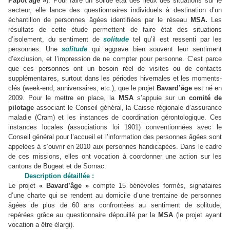
Papot’âge »
). Pour faire un solide état des lieux des situations sur le
secteur, elle lance des questionnaires individuels à destination d’un
échantillon de personnes âgées identifiées par le réseau
MSA.
Les
résultats de cette étude permettent de faire état des situations
d’isolement, du sentiment de
solitude
tel qu’il est ressenti par les
personnes. Une
solitude
qui aggrave bien souvent leur sentiment
d’exclusion, et l’impression de ne compter pour personne. C’est parce
que ces personnes ont un besoin réel de visites ou de contacts
supplémentaires, surtout dans les périodes hivernales et les moments-
clés (week-end, anniversaires, etc.), que le projet
Bavard’âge
est né en
2009. Pour le mettre en place, la
MSA
s’appuie sur un
comité de
pilotage
associant le Conseil général, la Caisse régionale d’assurance
maladie (Cram) et les instances de coordination gérontologique. Ces
instances locales (associations loi 1901) conventionnées avec le
Conseil général pour l’accueil et l’information des personnes âgées sont
appelées à s’ouvrir en 2010 aux personnes handicapées. Dans le cadre
de ces missions, elles ont vocation à coordonner une action sur les
cantons de Bugeat et de Sornac.
Description détaillée :
Le projet
« Bavard’âge »
compte 15 bénévoles formés, signataires
d’une charte qui se rendent au domicile d’une trentaine de personnes
âgées de plus de 60 ans confrontées au sentiment de solitude,
repérées grâce au questionnaire dépouillé par la
MSA
(le projet ayant
vocation a être élargi).