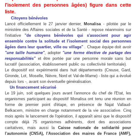
l'isolement des personnes âgées) figure dans cette
liste.
Citoyens bénévoles
Lancé officiellement le 27 janvier dernier,
Monalisa
- pilotée par le
ministère des Affaires sociales et de la Santé - repose néanmoins sur
l'initiative
"de citoyens bénévoles qui s'associent pour agir
ensemble contre la solitude et l'isolement social des personnes
âgées dans leur quartier, ville ou village"
. Chaque équipe doit avoir
"une taille humaine"
, adopter
"une forme élective de partage des
responsabilités"
et être portée par une personne morale sans but
lucratif (association, établissement public ou collectivité territoriale).
Le dispositif est expérimenté dans huit départements (Creuse, Gard,
Gironde, Lot, Moselle, Nièvre, Nord et Val-de-Marne) - liste qui a évolué
depuis lors -, avant son éventuelle généralisation.
Un financement sécurisé
Le 19 juin, soit quelques jours avant l'annonce du chef de l'Etat, les
organismes participant au dispositif Monalisa ont tenu une réunion en
forme de premier point d'étape, en présence de Najat Vallaud-
Belkacem, ministre en charge notamment de la vie associative. Cinq
mois après le lancement de l'opération, il apparaît ainsi que le dispositif
compte déjà 75 organismes adhérents, dont des associations
caritatives, mais aussi la
Caisse nationale de solidarité pour
l'autonomie (CNSA), l'Association des maires de France (AMF),