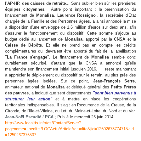
l'AP-HP, des caisses de retraite
... Sans oublier bien sûr les premières
équipes citoyennes.
Autre point important : la pérennisation du
financement de
Monalisa
.
Laurence Rossigno
l, la secrétaire d'Etat
chargée de la Famille et des Personnes âgées, a ainsi annoncé la mise
à disposition d'une enveloppe de 1,6 million d'euros sur deux ans, afin
d'assurer le fonctionnement du dispositif. Cette somme s'ajoute au
budget dédié au lancement de
Monalisa,
apporté par la
CNSA
et la
Caisse de Dépôts
. Et elle ne prend pas en compte les crédits
complémentaires qui devraient être apporté du fait de la labellisation
"La France s'engage".
Le financement de
Monalisa
semble donc
durablement sécurisé, d'autant que la CNSA a annoncé qu'elle
maintiendra son financement initial jusqu'en 2016. Il reste maintenant
à apprécier le déploiement du dispositif sur le terrain, au plus près des
personnes âgées isolées. Sur ce point,
Jean-François Serre
,
animateur national de
Monalisa
et délégué général des
Petits Frères
des pauvres
, a indiqué que sept départements
"sont bien parvenus à
structurer leur action"
et à mettre en place les coopérations
territoriales indispensables. Il s'agit en l'occurrence de la Creuse, de la
Gironde, de l'Ille-et-Vilaine, du Lot, du Maine-et-Loire, du Nord et du Var.
Jean-Noël Escudié
/
PCA
;
Publié le mercredi 25 juin 2014
http://www.localtis.info/cs/ContentServer?
pagename=Localtis/LOCActu/ArticleActualite&jid=1250267377471&cid
=1250267375507