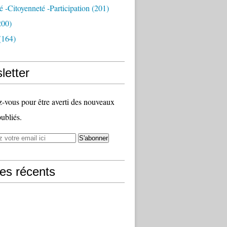
té -citoyenneté -participation
(201)
200)
(164)
letter
vous pour être averti des nouveaux
publiés.
les récents