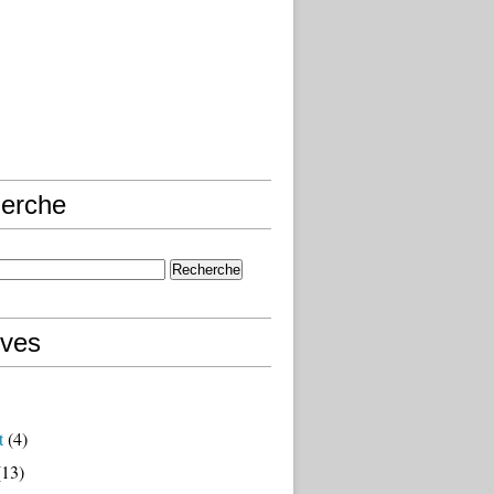
erche
ives
t
(4)
13)