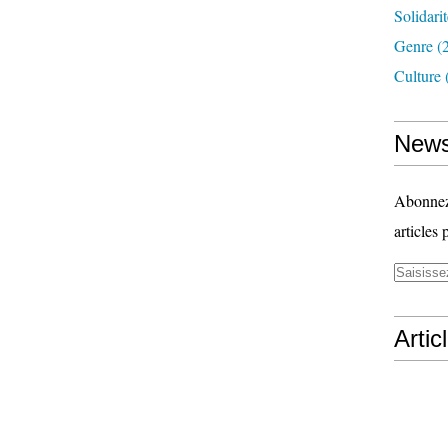
Solidari
Genre
(
Culture
News
Abonnez-
articles 
Artic