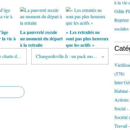
à la vie 
Odile Pl
Repérer l
sociales 
d’âge
La pauvreté recule
« Les retraités ne
la vie à
au moment du départ
sont pas plus heureux
à la retraite
que les actifs »
Caté
Québec : lancement de la première charte des droits et libertés des aînés
Changerdeville.fr : un pack mobilité dédié aux seniors
Vieillis
(578)
Inter Gé
Habitat 
Actions 
Social -
Société
(
Travail 