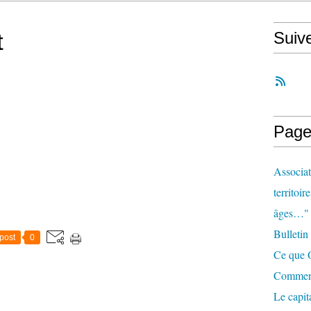
t
Suiv
Page
Associat
territoir
âges…"
Bulletin
post
0
Ce que O
Comment 
Le capit