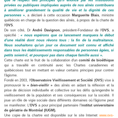
que le respect des principes qu'il énonce par les institutions
privées ou publiques impliquées auprès de nos aînés contribuera
à améliorer grandement la qualité de vie et la dignité de ces
personnes
»
, a déclaré à cette occasion
Marguerite Blais
, ministre
québécois en charge de la question des aînés, à propos de la charte de
l'
OVS
.
De son côté, Dr
André Davignon
, président-Fondateur de l'
OVS
, a
spécifié :
« nous espérons que ce lancement marquera le début
d'une réalité dont nous rêvons tous : la fin de la maltraitance.
Nous souhaitons qu'un jour ce document soit connu et affiché
dans tous les établissements responsables de personnes âgées, si
petits soient-il, et pourquoi pas dans chaque famille aussi ».
Cette charte est le fruit de la collaboration d'un
comité de bioéthique
qui a travaillé en continuité avec les Chartes canadiennes et
québécoises tout en mettant en valeur certains principes pour contrer
l'âgisme.
Fondé en 2003, l'
Observatoire Vieillissement et Société
(
OVS
) vise à
promouvoir le
«
bien-vieillir
»
des aînés en aidant la réflexion et la
prise de décision individuelle et collective sur les défis qu'engendre le
vieillissement de la population et ses conséquences sur la société. Il
joue un rôle de vigie sociale dans différents domaines où l'âgisme peut
se manifester. L'
OVS
a pour principal partenaire l'I
nstitut universitaire
de gériatrie de Montréal (IUGM).
Une copie de la chartre est disponible sur le site Internet
www.ovs-