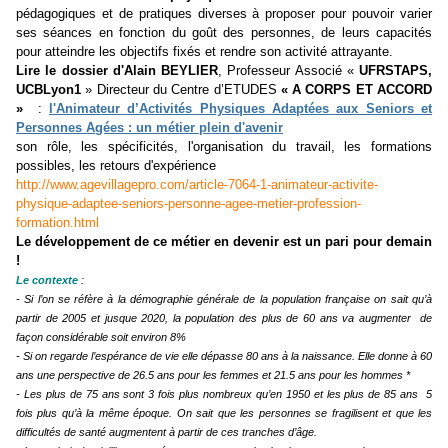
pédagogiques et de pratiques diverses à proposer pour pouvoir varier
ses séances en fonction du goût des personnes, de leurs capacités
pour atteindre les objectifs fixés et rendre son activité attrayante.
Lire le dossier d'Alain BEYLIER
,
Professeur Associé «
UFRSTAPS,
UCBLyon1
» Directeur du Centre d’ETUDES
« A CORPS ET ACCORD
»
:
l'Animateur d’Activités Physiques Adaptées aux Seniors et
Personnes Agées : un métier plein d'avenir
son rôle, les spécificités, l'organisation du travail, les formations
possibles, les retours d'expérience
http://www.agevillagepro.com/article-7064-1-animateur-activite-
physique-adaptee-seniors-personne-agee-metier-profession-
formation.html
Le développement de ce métier en devenir est un pari pour demain
!
Le contexte
:
- Si l’on se réfère à la démographie générale de la population française on sait qu’à
partir de 2005 et jusque 2020, la population des plus de 60 ans va augmenter de
façon considérable soit environ 8%
- Si on regarde l’espérance de vie elle dépasse 80 ans à la naissance. Elle donne à 60
ans une perspective de 26.5 ans pour les femmes et 21.5 ans pour les hommes *
- Les plus de 75 ans sont 3 fois plus nombreux qu’en 1950 et les plus de 85 ans 5
fois plus qu’à la même époque. On sait que les personnes se fragilisent et que les
difficultés de santé augmentent à partir de ces tranches d’âge.