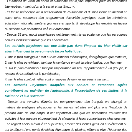
- Le souhait de vieillir en santé et autonome est le plus important pour les personnes
interrogées: « tant qu’on a la santé et sa tête… ».
- L’Etat se préoccupe de la préservation de l’autonomie et du bien vieillir en mettant en
place et/ou soutenant des programmes d’activités physiques avec les ministères
éducation nationale, santé et jeunesse et sports. Il développe les emplois en faveur
du service aux personnes et à leur autonomie.
- Depuis 35 ans, moult expériences ont largement mis en évidence que les personnes
actives vieillissent mieux que les sédentaires.
Les activités physiques ont une belle part dans l’impact du bien vieillir car
elles influencent la personne de façon holistique
:
1. sur le plan biologique : tant sur les aspects mécaniques, énergétiques que moteurs,
2. sur le plan psychique : tant sur la confiance en soi, la sécurisation, que l’humeur,
3. sur le plan relationnel : tant par l’importance du lien, l’appartenance à un groupe, la
rupture de la solitude et la participation,
4. sur le plan spirituel : elles sont un moyen de donner du sens à sa vie…
Les Activités Physiques Adaptées aux Seniors et Personnes Agées
contribuent au maintien de l’autonomie, à l’acceptation de ses limites, à la
tolérance et à la solidarité
- Depuis une trentaine d’année les comportements des français ont changé en
matière de pratiques physiques et les jeunes retraités ont plus pris l’habitude de
prendre soin de leur corps. Il est cependant utile que les personnes trouvent des
activités à leur mesure et permettent de s’adapter à leurs compétences changeantes
- Le regard social a évolué et aujourd’hui, croiser des vieilles gens en survêtement ou
sur le départ d’une sortie de ski ou d’un cours de piscine, n’étonne plus. Réserver des