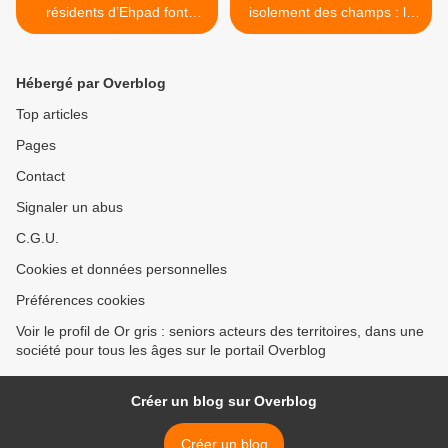
résidents d’Ehpad font
isolement des champs : la
sensation au concert des
Fondation de France
Enfoirés
appelle à prendre soin de
nos liens de proximité >
Hébergé par Overblog
Top articles
Pages
Contact
Signaler un abus
C.G.U.
Cookies et données personnelles
Préférences cookies
Voir le profil de Or gris : seniors acteurs des territoires, dans une
société pour tous les âges sur le portail Overblog
Créer un blog sur Overblog
Créer un blog