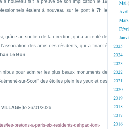
 a à nouveau fait la preuve de son implication le 19
Mai
(
ofessionnels étaient à nouveau sur le pont à 7h le
Avril
Mars
Févri
, grâce au soutien de la direction, qui a accepté de
Janvi
2025
 l’association des amis des résidents, qui a financé
2024
han Le Bon
.
2023
2022
minibus pour admirer les plus beaux monuments de
2021
Guémené-sur-Scorff des étoiles plein les yeux et des
2020
2019
2018
E VILLAGE
le 26
/01/2026
2017
2016
tes/les-bretons-a-paris-six-residents-dehpad-font-