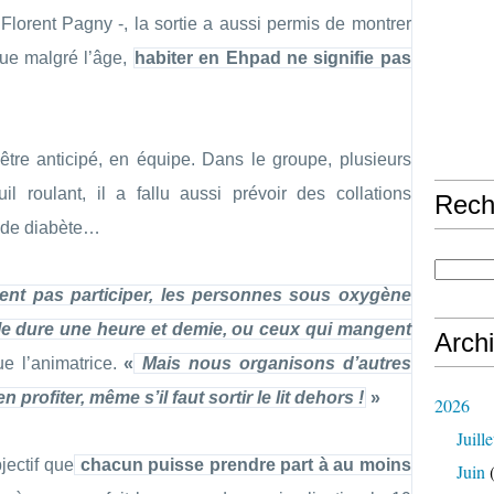
lorent Pagny -, la sortie a aussi permis de montrer
que malgré l’âge,
habiter en Ehpad ne signifie pas
tre anticipé, en équipe. Dans le groupe, plusieurs
il roulant, il a fallu aussi prévoir des collations
Rech
ts de diabète…
ent pas participer, les personnes sous oxygène
le dure une heure et demie, ou ceux qui mangent
Arch
ue l’animatrice.
«
Mais nous organisons d’autres
 profiter, même s’il faut sortir le lit dehors !
»
2026
Juille
jectif que
chacun puisse prendre part à au moins
Juin
(