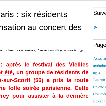
ris : six résidents
Suiv
nsation au concert des
Page
ors acteurs des territoires, dans une société pour tous les âges
Associat
 :
après le festival des Vieilles
territoir
t été,
un groupe de résidents de
âges…"
sur-Scorff (56) a pris la route
Bulletin
Ce que O
e folle soirée parisienne. Cette
Comment 
ercy pour assister à la dernière
Le capit