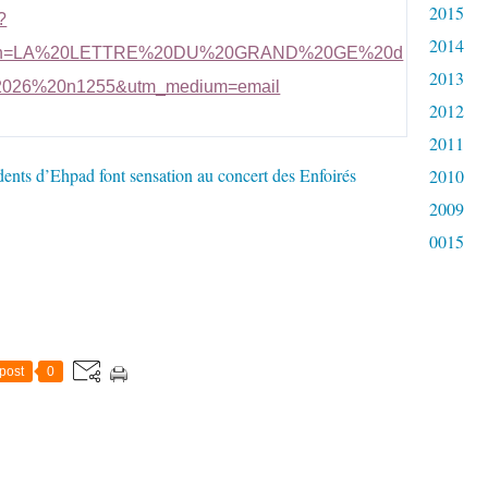
2015
?
2014
aign=LA%20LETTRE%20DU%20GRAND%20GE%20d
2013
2026%20n1255&utm_medium=email
2012
2011
2010
2009
0015
post
0