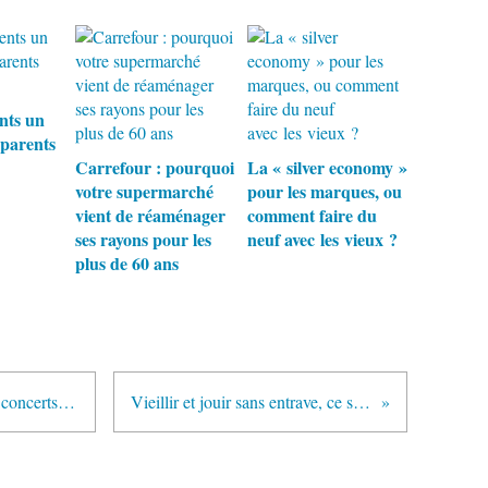
nts un
-parents
Carrefour : pourquoi
La « silver economy »
votre supermarché
pour les marques, ou
vient de réaménager
comment faire du
ses rayons pour les
neuf avec les vieux ?
plus de 60 ans
Qu’est-ce qui remplit les salles de concerts ? La nostalgie, pardi !… et les vieux…
Vieillir et jouir sans entrave, ce soir, je regarde France 5 à la télé.