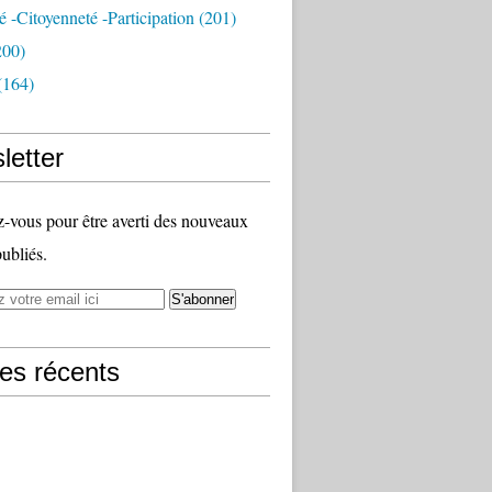
té -citoyenneté -participation
(201)
200)
(164)
letter
vous pour être averti des nouveaux
publiés.
les récents