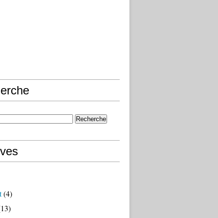
erche
ives
t
(4)
13)