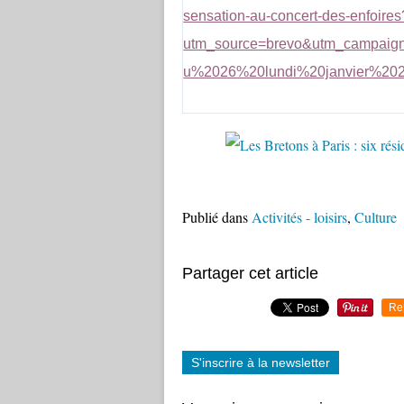
sensation-au-concert-des-enfoires
utm_source=brevo&utm_camp
u%2026%20lundi%20janvier%20
Publié dans
Activités - loisirs
,
Culture
Partager cet article
Re
S'inscrire à la newsletter