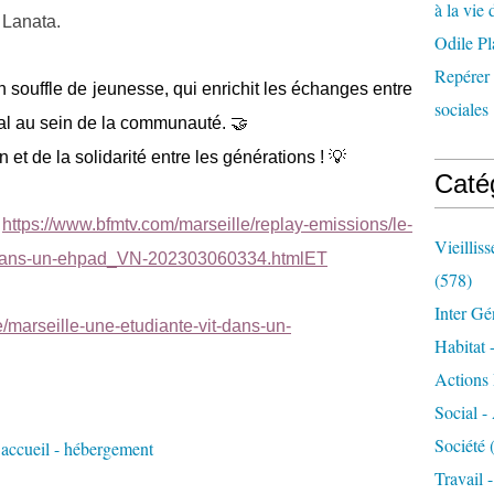
à la vie 
e Lanata.
Odile Pl
Repérer l
n souffle de jeunesse, qui enrichit les échanges entre
sociales 
cial au sein de la communauté.
🤝
et de la solidarité entre les générations !
💡
Caté
:
https://www.bfmtv.com/marseille/replay-emissions/le-
Vieillis
t-dans-un-ehpad_VN-202303060334.html
ET
(578)
Inter Gé
le/marseille-une-etudiante-vit-dans-un-
Habitat 
Actions 
Social -
Société
(
 accueil - hébergement
Travail 