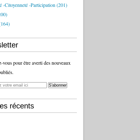
té -citoyenneté -participation
(201)
200)
(164)
letter
vous pour être averti des nouveaux
publiés.
les récents