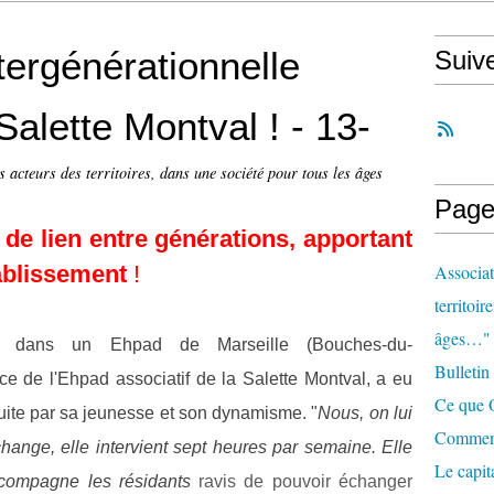
ntergénérationnelle
Suiv
Salette Montval ! - 13-
s acteurs des territoires, dans une société pour tous les âges
Page
e lien entre générations, apportant
établissement
!
Associat
territoir
âges…"
 dans un Ehpad de Marseille (Bouches-du-
Bulletin
ice de l'Ehpad associatif de la Salette Montval, a eu
Ce que O
séduite par sa jeunesse et son dynamisme. "
Nous, on lui
Comment 
hange, elle intervient sept heures par semaine. Elle
Le capit
accompagne les résidants
ravis de pouvoir échanger