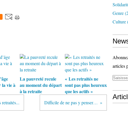
Solidari
Genre
(
0
Culture
News
Abonnez-
articles 
d’âge
La pauvreté recule
« Les retraités ne
la vie à
au moment du départ
sont pas plus heureux
à la retraite
que les actifs »
Artic
retraités...
Difficile de ne pas y penser…