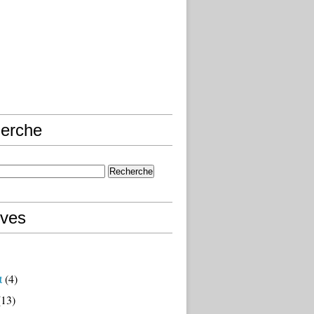
erche
ives
t
(4)
13)