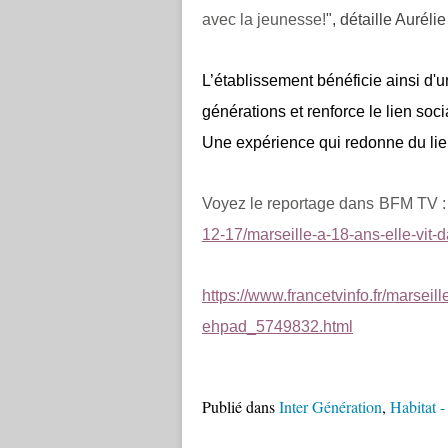
avec la jeunesse!
", détaille Auréli
L’établissement bénéficie ainsi d'u
générations et renforce le lien so
Une expérience qui redonne du lien 
Voyez le reportage dans BFM TV 
12-17/marseille-a-18-ans-elle-vi
https://www.francetvinfo.fr/marseil
ehpad_5749832.html
Publié dans
Inter Génération
,
Habitat -