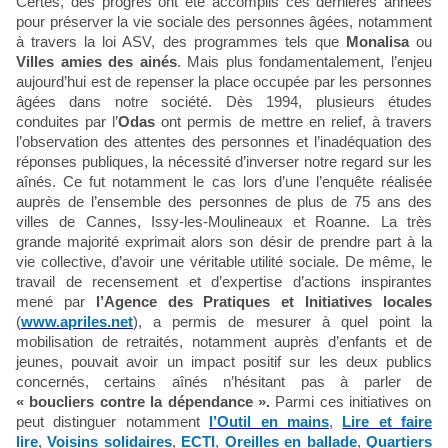
Certes, des progrès ont été accomplis ces dernières années
pour préserver la vie sociale des personnes âgées, notamment
à travers la loi ASV, des programmes tels que
Monalisa
ou
Villes amies des ainés
. Mais plus fondamentalement, l’enjeu
aujourd’hui est de repenser la place occupée par les personnes
âgées dans notre société. Dès 1994, plusieurs études
conduites par l’
Odas
ont permis de mettre en relief, à travers
l’observation des attentes des personnes et l’inadéquation des
réponses publiques, la nécessité d’inverser notre regard sur les
aînés. Ce fut notamment le cas lors d’une l’enquête réalisée
auprès de l’ensemble des personnes de plus de 75 ans des
villes de Cannes, Issy-les-Moulineaux et Roanne. La très
grande majorité exprimait alors son désir de prendre part à la
vie collective, d’avoir une véritable utilité sociale. De même, le
travail de recensement et d’expertise d’actions inspirantes
mené par
l’Agence des Pratiques et Initiatives locales
(
www.apriles.net
), a permis de mesurer à quel point la
mobilisation de retraités, notamment auprès d’enfants et de
jeunes, pouvait avoir un impact positif sur les deux publics
concernés, certains aînés n’hésitant pas à parler de
« boucliers contre la dépendance ».
Parmi ces initiatives on
peut distinguer notamment
l’Outil en mains
,
Lire et faire
lire
,
Voisins solidaires
,
ECTI
,
Oreilles en ballade
,
Quartiers