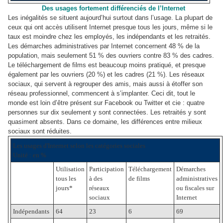
Des usages fortement différenciés de l’Internet
Les inégalités se situent aujourd’hui surtout dans l’usage. La plupart de
ceux qui ont accès utilisent Internet presque tous les jours, même si le
taux est moindre chez les employés, les indépendants et les retraités.
Les démarches administratives par Internet concernent 48 % de la
population, mais seulement 51 % des ouvriers contre 83 % des cadres.
Le téléchargement de films est beaucoup moins pratiqué, et presque
également par les ouvriers (20 %) et les cadres (21 %). Les réseaux
sociaux, qui servent à regrouper des amis, mais aussi à étoffer son
réseau professionnel, commencent à s’implanter. Ceci dit, tout le
monde est loin d’être présent sur Facebook ou Twitter et cie : quatre
personnes sur dix seulement y sont connectées. Les retraités y sont
quasiment absents. Dans ce domaine, les différences entre milieux
sociaux sont réduites.
Les usages d'Internet selon les catégories sociales
Unité : en %
Utilisation
Participation
Téléchargement
Démarches
tous les
à des
de films
administratives
jours*
réseaux
ou fiscales sur
sociaux
Internet
Indépendants
64
23
6
69