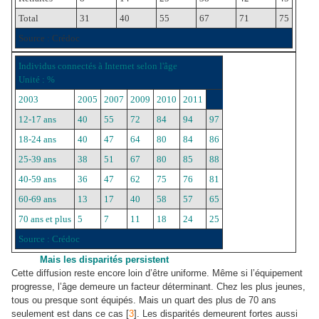
Total
31
40
55
67
71
75
Source : Crédoc
Individus connectés à Internet selon l'âge
Unité : %
2003
2005
2007
2009
2010
2011
12-17 ans
40
55
72
84
94
97
18-24 ans
40
47
64
80
84
86
25-39 ans
38
51
67
80
85
88
40-59 ans
36
47
62
75
76
81
60-69 ans
13
17
40
58
57
65
70 ans et plus
5
7
11
18
24
25
Source : Crédoc
Mais les disparités persistent
Cette diffusion reste encore loin d’être uniforme. Même si l’équipement
progresse, l’âge demeure un facteur déterminant. Chez les plus jeunes,
tous ou presque sont équipés. Mais un quart des plus de 70 ans
seulement est dans ce cas [
3
]. Les disparités demeurent fortes aussi