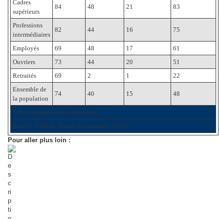
Cadres
84
48
21
83
supérieurs
Professions
82
44
16
75
intermédiaires
Employés
69
48
17
61
Ouvriers
73
44
20
51
Retraités
69
2
1
22
Ensemble de
74
40
15
48
la population
* Pour les personnes connectées.
Source : Crédoc. Année des données : 2011
Pour aller plus loin :