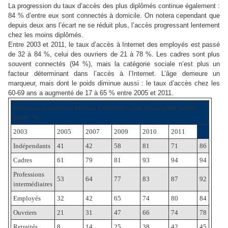
La progression du taux d’accès des plus diplômés continue également :
84 % d’entre eux sont connectés à domicile. On notera cependant que
depuis deux ans l’écart ne se réduit plus, l’accès progressant lentement
chez les moins diplômés.
Entre 2003 et 2011, le taux d’accès à Internet des employés est passé
de 32 à 84 %, celui des ouvriers de 21 à 78 %. Les cadres sont plus
souvent connectés (94 %), mais la catégorie sociale n’est plus un
facteur déterminant dans l’accès à l’Internet. L’âge demeure un
marqueur, mais dont le poids diminue aussi : le taux d’accès chez les
60-69 ans a augmenté de 17 à 65 % entre 2005 et 2011.
Individus connectés à Internet à domicile selon la catégorie sociale
Unité : %
2003
2005
2007
2009
2010
2011
Indépendants
41
42
58
81
71
86
Cadres
61
79
81
93
94
94
Professions
53
64
77
83
87
92
intermédiaires
Employés
32
42
65
74
80
84
Ouvriers
21
31
47
66
74
78
Retraités
8
14
25
38
42
45