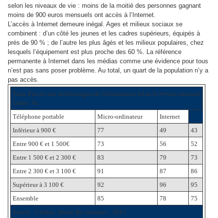
selon les niveaux de vie : moins de la moitié des personnes gagnant
moins de 900 euros mensuels ont accès à l’Internet.
L’accès à Internet demeure inégal. Ages et milieux sociaux se
combinent : d’un côté les jeunes et les cadres supérieurs, équipés à
près de 90 % ; de l’autre les plus âgés et les milieux populaires, chez
lesquels l’équipement est plus proche des 60 %. La référence
permanente à Internet dans les médias comme une évidence pour tous
n’est pas sans poser problème. Au total, un quart de la population n’y a
pas accès.
Taux d'accès aux technologies de l'information selon le revenu mensuel
Unité : %
Téléphone portable
Micro-ordinateur
Internet
Inférieur à 900 €
77
49
43
Entre 900 € et 1 500€
73
56
52
Entre 1 500 € et 2 300 €
83
79
73
Entre 2 300 € et 3 100 €
91
87
86
Supérieur à 3 100 €
92
96
95
Ensemble
85
78
75
Source : Crédoc. Année des données : 2011