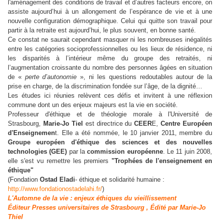
l'aménagement des conditions de travail et d’autres facteurs encore, on
assiste aujourd’hui à un allongement de l’espérance de vie et à une
nouvelle configuration démographique. Celui qui quitte son travail pour
partir à la retraite est aujourd’hui, le plus souvent, en bonne santé.
Ce constat ne saurait cependant masquer ni les nombreuses inégalités
entre les catégories socioprofessionnelles ou les lieux de résidence, ni
les disparités à l’intérieur même du groupe des retraités, ni
l’augmentation croissante du nombre des personnes âgées en situation
de «
perte d’autonomie
», ni les questions redoutables autour de la
prise en charge, de la discrimination fondée sur l’âge, de la dignité…
Les études ici réunies relèvent ces défis et invitent à une réflexion
commune dont un des enjeux majeurs est la vie en société.
Professeur d'éthique et de théologie morale à l'Université de
Strasbourg,
Marie-Jo Tiel
est directrice du
CEER
E,
Centre Européen
d'Enseignemen
t. Elle a été nommée, le 10 janvier 2011, membre du
Groupe européen d'éthique des sciences et des nouvelles
technologies (GEE)
par la
commission européenne
. Le 11 juin 2008,
elle s'est vu remettre les premiers
"Trophées de l'enseignement en
éthique"
(Fondation
Ostad Eladi
- éthique et solidarité humaine :
http://www.fondationostadelahi.fr/
)
L'Automne de la vie : enjeux éthiques du vieillissement
Éditeur Presses universitaires de Strasbourg , Édité par Marie-Jo
Thiel