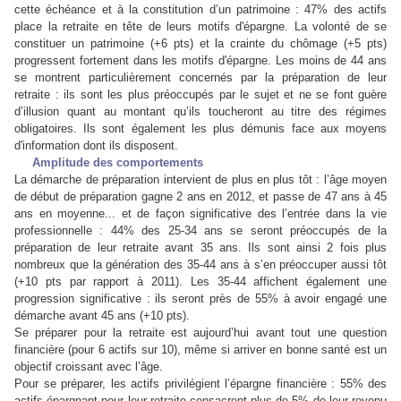
cette échéance et à la constitution d’un patrimoine : 47% des actifs
place la retraite en tête de leurs motifs d'épargne. La volonté de se
constituer un patrimoine (+6 pts) et la crainte du chômage (+5 pts)
progressent fortement dans les motifs d'épargne. Les moins de 44 ans
se montrent particulièrement concernés par la préparation de leur
retraite : ils sont les plus préoccupés par le sujet et ne se font guère
d’illusion quant au montant qu’ils toucheront au titre des régimes
obligatoires. Ils sont également les plus démunis face aux moyens
d'information dont ils disposent.
Amplitude des comportements
La démarche de préparation intervient de plus en plus tôt : l’âge moyen
de début de préparation gagne 2 ans en 2012, et passe de 47 ans à 45
ans en moyenne... et de façon significative des l’entrée dans la vie
professionnelle : 44% des 25-34 ans se seront préoccupés de la
préparation de leur retraite avant 35 ans. Ils sont ainsi 2 fois plus
nombreux que la génération des 35-44 ans à s’en préoccuper aussi tôt
(+10 pts par rapport à 2011). Les 35-44 affichent également une
progression significative : ils seront près de 55% à avoir engagé une
démarche avant 45 ans (+10 pts).
Se préparer pour la retraite est aujourd’hui avant tout une question
financière (pour 6 actifs sur 10), même si arriver en bonne santé est un
objectif croissant avec l’âge.
Pour se préparer, les actifs privilégient l’épargne financière : 55% des
actifs épargnant pour leur retraite consacrent plus de 5% de leur revenu