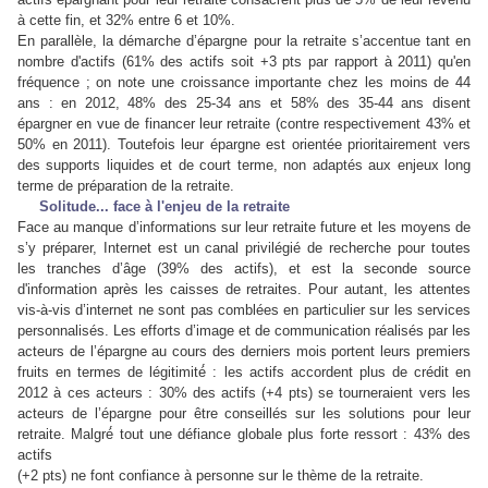
à cette fin, et 32% entre 6 et 10%.
En parallèle, la démarche d’épargne pour la retraite s’accentue tant en
nombre d'actifs (61% des actifs soit +3 pts par rapport à 2011) qu'en
fréquence ; on note une croissance importante chez les moins de 44
ans : en 2012, 48% des 25-34 ans et 58% des 35-44 ans disent
épargner en vue de financer leur retraite (contre respectivement 43% et
50% en 2011). Toutefois leur épargne est orientée prioritairement vers
des supports liquides et de court terme, non adaptés aux enjeux long
terme de préparation de la retraite.
Solitude... face à l'enjeu de la retraite
Face au manque d’informations sur leur retraite future et les moyens de
s’y préparer, Internet est un canal privilégié de recherche pour toutes
les tranches d’âge (39% des actifs), et est la seconde source
d'information après les caisses de retraites. Pour autant, les attentes
vis-à-vis d’internet ne sont pas comblées en particulier sur les services
personnalisés. Les efforts d’image et de communication réalisés par les
acteurs de l’épargne au cours des derniers mois portent leurs premiers
fruits en termes de légitimité́ : les actifs accordent plus de crédit en
2012 à ces acteurs : 30% des actifs (+4 pts) se tourneraient vers les
acteurs de l’épargne pour être conseillés sur les solutions pour leur
retraite. Malgré́ tout une défiance globale plus forte ressort : 43% des
actifs
(+2 pts) ne font confiance à personne sur le thème de la retraite.