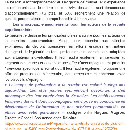
Le besoin d’accompagnement et l’exigence de conseil et d’expérience
se renforcent dans le même temps : 54% des actifs sont demandeurs
d’accompagnement (+6 pts), et 50% recherchent une relation de
qualité, personnalisée et compréhensible à leur niveau.
Les principaux enseignements pour les acteurs de la retraite
supplémentaire
Le baromètre dessine les principales pistes à suivre pour les acteurs de
la retraites supplémentaire. Ainsi, pour répondre aux attentes
exprimées, ils devront poursuivre les efforts engagés en matière
d’image et de légitimité en tant que fournisseurs de solutions adaptées
aux situations individuelles. Il leur faudra également s’intéresser au
segment des jeunes et concevoir une offre d’accompagnement produits
/ services spécifique à leur statut. Il leur faudra également proposer une
offre de produits complémentaire, compréhensible et cohérente avec
les objectifs d’épargne.
«
Le temps de préparation à la retraite est estimé à vingt ans
aujourd'hui. Les plus jeunes commencent désormais à s'en
préoccuper dès leur entrée dans la vie active. Les établissements
financiers doivent donc accompagner cette prise de conscience en
développant de l'information et des services personnalisés en
phase avec cette génération
»
, souligne enfin
Hugues Magron
,
Directeur Conseil Assurance chez
Deloitte
http://www.senioractu.com/Preparation-a-la-retraite-un-sujet-de-plus-en-
plus-jeune-_a15486.html?preaction=nl&id=16271181&idnl=125623&